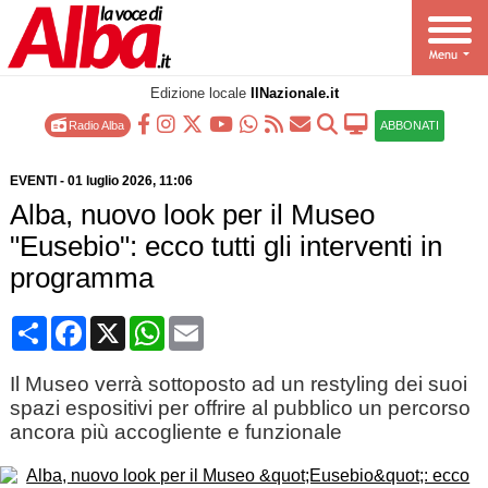
Edizione locale
IlNazionale.it
Radio Alba
ABBONATI
EVENTI
-
01 luglio 2026
, 11:06
Alba, nuovo look per il Museo
"Eusebio": ecco tutti gli interventi in
programma
Condividi
Facebook
X
WhatsApp
Email
Il Museo verrà sottoposto ad un restyling dei suoi
spazi espositivi per offrire al pubblico un percorso
ancora più accogliente e funzionale