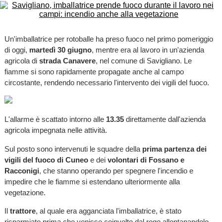
Un'imballatrice per rotoballe ha preso fuoco nel primo pomeriggio
di oggi,
martedì 30 giugno
, mentre era al lavoro in un'azienda
agricola di
strada Canavere
, nel comune di Savigliano. Le
fiamme si sono rapidamente propagate anche al campo
circostante, rendendo necessario l'intervento dei vigili del fuoco.
L'allarme è scattato intorno alle
13.35
direttamente dall'azienda
agricola impegnata nelle attività.
Sul posto sono intervenuti le squadre della
prima partenza dei
vigili del fuoco di Cuneo
e dei
volontari di Fossano e
Racconigi
, che stanno operando per spegnere l'incendio e
impedire che le fiamme si estendano ulteriormente alla
vegetazione.
Il
trattore
, al quale era agganciata l'imballatrice, è stato
risparmiato prima che venisse coinvolto dal rogo allontanandolo.