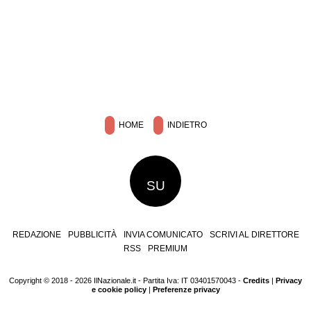
HOME
INDIETRO
SU
REDAZIONE
PUBBLICITÀ
INVIA COMUNICATO
SCRIVI AL DIRETTORE
RSS
PREMIUM
Copyright © 2018 - 2026 IlNazionale.it - Partita Iva: IT 03401570043 -
Credits
|
Privacy
e cookie policy
|
Preferenze privacy