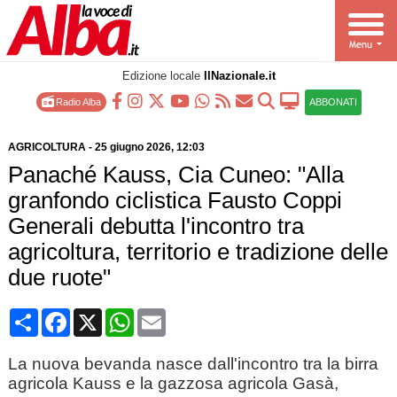
Edizione locale
IlNazionale.it
Radio Alba
ABBONATI
AGRICOLTURA
-
25 giugno 2026
, 12:03
Panaché Kauss, Cia Cuneo: "Alla
granfondo ciclistica Fausto Coppi
Generali debutta l'incontro tra
agricoltura, territorio e tradizione delle
due ruote"
Condividi
Facebook
X
WhatsApp
Email
La nuova bevanda nasce dall'incontro tra la birra
agricola Kauss e la gazzosa agricola Gasà,