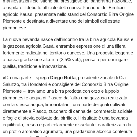
manifestazioni ciclistiche più prestigiose del panorama nazionale,
a ospitare il debutto ufficiale della nuova Panaché del Birrificio
agricolo Kauss, presentata nello stand del Consorzio Birra Origine
Piemonte e destinata a diventare uno dei simboli dell'estate
piemontese.
La nuova bevanda nasce dall'incontro tra la birra agricola Kauss e
la gazzosa agricola Gasà, entrambe espressione di una filiera
fortemente radicata nel territorio cuneese. Una proposta leggera e
a bassa gradazione alcolica (2,5% vol.), pensata per coniugare
qualità, tradizione e innovazione.
«Da una parte – spiega
Diego Botta
, presidente zonale di Cia
Saluzzo, tra i fondatori e consigliere del Consorzio Birra Origine
Piemonte –, troviamo una birra prodotta con orzo e luppolo
piemontesi e acqua di Piasco; dall'altra una gazzosa realizzata
con la stessa acqua, limoni italiani, una parte dei quali coltivati
direttamente a Piasco, zucchero di canna del commercio solidale
e foglie di stevia coltivate dal birrificio. Il risultato è una bevanda
equilibrata, fresca e particolarmente dissetante, caratterizzata da
un profilo aromatico agrumato, una gradazione alcolica contenuta