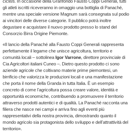
ciclisti. In occasione della Granfondo Fausto Coppi Generali, tutti
gli atleti iscritti riceveranno in omaggio una bottiglia di Panaché,
mentre una speciale versione Magnum sarà consegnata sul podio
ai vincitori delle diverse categorie. Il pubblico potrà inoltre
degustare e acquistare il nuovo prodotto presso lo stand del
Consorzio Birra Origine Piemonte.
«Il lancio della Panaché alla Fausto Coppi Generali rappresenta
perfettamente il legame che unisce agricoltura, territorio e
comunità locali – sottolinea
Igor Varrone
, direttore provinciale di
Cia Agricoltori italiani Cuneo –. Dietro questo prodotto ci sono
aziende agricole che coltivano materie prime piemontesi, un
birrificio che valorizza le produzioni locali e una manifestazione
che porta il nome della Granda in tutta Italia. È un esempio
concreto di come l'agricoltura possa creare valore, identità e
opportunità economiche, contribuendo a promuovere il territorio
attraverso prodotti autentici e di qualità. La Panaché racconta una
filiera che nasce nei campi e arriva fino agli eventi più
rappresentativi della nostra provincia, dimostrando quanto il
mondo agricolo sia protagonista dello sviluppo e dell'attrattività del
territorio».