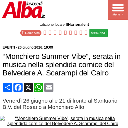
Edizione locale
IlNazionale.it
Radio Alba
ABBONATI
EVENTI
-
20 giugno 2026
, 19:09
“Monchiero Summer Vibe”, serata in
musica nella splendida cornice del
Belvedere A. Scarampi del Cairo
Condividi
Facebook
X
WhatsApp
Email
Venerdì 26 giugno alle 21 di fronte al Santuario
B.V. del Rosario a Monchiero Alto