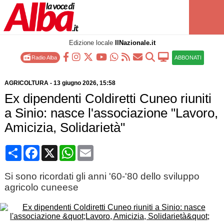
Edizione locale
IlNazionale.it
Radio Alba
ABBONATI
AGRICOLTURA
-
13 giugno 2026
, 15:58
Ex dipendenti Coldiretti Cuneo riuniti
a Sinio: nasce l'associazione "Lavoro,
Amicizia, Solidarietà"
Condividi
Facebook
X
WhatsApp
Email
Si sono ricordati gli anni '60-'80 dello sviluppo
agricolo cuneese