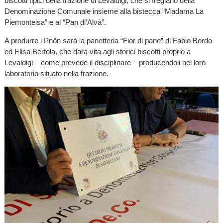
biscotti tipici della frazione di Levaldigi, che si fregiano della
Denominazione Comunale insieme alla bistecca “Madama La
Piemonteisa” e al “Pan dl’Alvà”.
A produrre i Pnön sarà la panetteria “Fior di pane” di Fabio Bordo
ed Elisa Bertola, che darà vita agli storici biscotti proprio a
Levaldigi – come prevede il disciplinare – producendoli nel loro
laboratorio situato nella frazione.