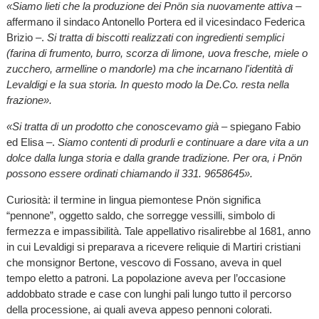
«Siamo lieti che la produzione dei Pnön sia nuovamente attiva
–
affermano il sindaco Antonello Portera ed il vicesindaco Federica
Brizio –.
Si tratta di biscotti realizzati con ingredienti semplici
(farina di frumento, burro, scorza di limone, uova fresche, miele o
zucchero, armelline o mandorle) ma che incarnano l'identità di
Levaldigi e la sua storia. In questo modo la De.Co. resta nella
frazione».
«Si tratta di un prodotto che conoscevamo già
– spiegano Fabio
ed Elisa –.
Siamo contenti di produrli e continuare a dare vita a un
dolce dalla lunga storia e dalla grande tradizione. Per ora, i Pnön
possono essere ordinati chiamando il 331. 9658645».
Curiosità: il termine in lingua piemontese Pnön significa
“pennone”, oggetto saldo, che sorregge vessilli, simbolo di
fermezza e impassibilità. Tale appellativo risalirebbe al 1681, anno
in cui Levaldigi si preparava a ricevere reliquie di Martiri cristiani
che monsignor Bertone, vescovo di Fossano, aveva in quel
tempo eletto a patroni. La popolazione aveva per l’occasione
addobbato strade e case con lunghi pali lungo tutto il percorso
della processione, ai quali aveva appeso pennoni colorati.