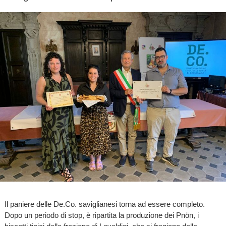
Il paniere delle De.Co. saviglianesi torna ad essere completo.
Dopo un periodo di stop, è ripartita la produzione dei Pnön, i