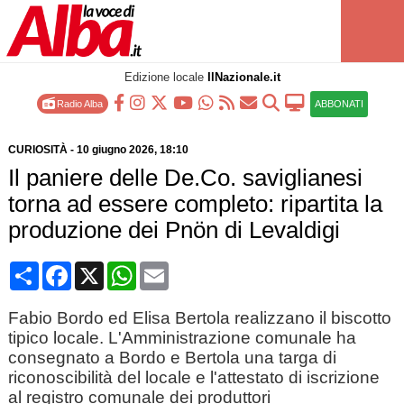
Edizione locale
IlNazionale.it
Radio Alba
ABBONATI
CURIOSITÀ
-
10 giugno 2026
, 18:10
Il paniere delle De.Co. saviglianesi
torna ad essere completo: ripartita la
produzione dei Pnön di Levaldigi
Condividi
Facebook
X
WhatsApp
Email
Fabio Bordo ed Elisa Bertola realizzano il biscotto
tipico locale. L'Amministrazione comunale ha
consegnato a Bordo e Bertola una targa di
riconoscibilità del locale e l'attestato di iscrizione
al registro comunale dei produttori