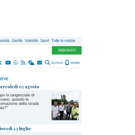
arietà
Sanità
Viabilità
Sport
Tutte le notizie
ABBONATI
Archivio
Mobile
REVE
ercoledì 05 agosto
po la tangenziale di
sano, quando la
temazione della strada
ale?"
iovedì 23 luglio