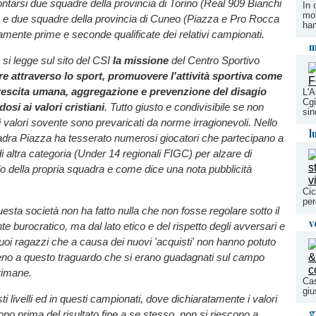
ntarsi due squadre della provincia di Torino (Real 909 Bianchi
In 
mol
) e due squadre della provincia di Cuneo (Piazza e Pro Rocca
han
vamente prime e seconde qualificate dei relativi campionati.
m
si legge sul sito del CSI
la missione
del Centro Sportivo
e attraverso lo sport, promuovere l'attività sportiva come
rescita umana, aggregazione e prevenzione del disagio
L'A
Cgi
dosi ai valori cristiani
. Tutto giusto e condivisibile se non
sin
 valori sovente sono prevaricati da norme irragionevoli. Nello
l
adra Piazza ha tesserato numerosi giocatori che partecipano a
 altra categoria (Under 14 regionali FIGC) per alzare di
ello della propria squadra e come dice una nota pubblicità
Cic
per
esta società non ha fatto nulla che non fosse regolare sotto il
v
te burocratico, ma dal lato etico e del rispetto degli avversari e
suoi ragazzi che a causa dei nuovi 'acquisti' non hanno potuto
ieno a questo traguardo che si erano guadagnati sul campo
rimane.
Cas
giu
i livelli ed in questi campionati, dove dichiaratamente i valori
g
ono prima del risultato fine a se stesso, non si riescono a