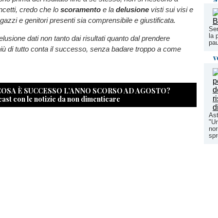
ncetti, credo che lo
scoramento
e la
delusione
visti sui visi e
agazzi e genitori presenti sia comprensibile e giustificata.
Sen
la 
usione dati non tanto dai risultati quanto dal prendere
pau
iù di tutto conta il successo, senza badare troppo a come
v
 COSA È SUCCESSO L’ANNO SCORSO AD AGOSTO?
cast con le notizie da non dimenticare
Ast
"Un
nor
spr