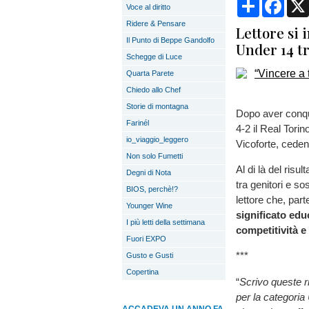
Condividi
Face
Voce al diritto
Ridere & Pensare
Lettore si 
Il Punto di Beppe Gandolfo
Under 14 tr
Schegge di Luce
Quarta Parete
Chiedo allo Chef
Storie di montagna
Dopo aver conqu
Farinél
4-2 il Real Torin
io_viaggio_leggero
Vicoforte, ceden
Non solo Fumetti
Al di là del ris
Degni di Nota
tra genitori e so
BIOS, perchè!?
lettore che, par
Younger Wine
significato edu
I più letti della settimana
competitività e
Fuori EXPO
***
Gusto e Gusti
Copertina
“
Scrivo queste ri
per la categoria