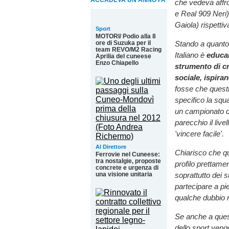
ACCADEVA UN ANNO FA
che vedeva affro
e Real 909 Neri
Gaiola) rispetti
Sport
MOTORI/ Podio alla 8
Stando a quanto 
ore di Suzuka per il
team REVO/M2 Racing
Italiano è
educar
Aprilia del cuneese
Enzo Chiapello
strumento di c
sociale, ispiran
fosse che questi
specifico la squ
un campionato di
parecchio il liv
'vincere facile'.
Al Direttore
Chiarisco che qu
Ferrovie nel Cuneese:
tra nostalgie, proposte
profilo prettamen
concrete e urgenza di
soprattutto dei 
una visione unitaria
partecipare a p
qualche dubbio 
Se anche a quest
dello sport veng