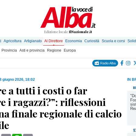
Edizione locale
IlNazionale.it
i
Agricoltura
Artigianato
Al Direttore
Economia
Curiosità
Scuola e corsi
Solid
Provincia
Asti e provincia
Regione
Europa
Radio Alba
8 giugno 2026, 18:02
IN B
 a tutti i costi o far
m
"Do
e i ragazzi?”: riflessioni
Fos
sis
Re
a finale regionale di calcio
le
g