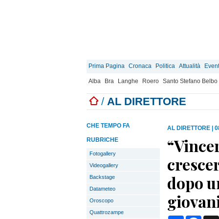
Prima Pagina
Cronaca
Politica
Attualità
Event
Alba
Bra
Langhe
Roero
Santo Stefano Belbo
/
AL DIRETTORE
CHE TEMPO FA
AL DIRETTORE
|
0
“Vincere
RUBRICHE
Fotogallery
crescer
Videogallery
dopo un
Backstage
Datameteo
giovani
Oroscopo
Quattrozampe