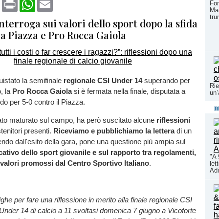
book
X
Print
WhatsApp
Email
Fo
Man
tru
interroga sui valori dello sport dopo la sfida
a Piazza e Pro Rocca Gaiola
istato la semifinale
regionale CSI Under 14
superando per
Rie
o, la
Pro Rocca Gaiola
si è fermata nella finale, disputata a
un’
do per 5-0 contro il Piazza.
m
ultato maturato sul campo, ha però suscitato alcune
riflessioni
stenitori presenti.
Riceviamo e pubblichiamo la lettera
di un
tendo dall'esito della gara, pone una questione più ampia sul
cativo dello sport giovanile e sul rapporto tra regolamenti,
"A 
 valori promossi dal Centro Sportivo Italiano
.
let
Ad
ghe per fare una riflessione in merito alla finale regionale CSI
 Under 14 di calcio a 11 svoltasi domenica 7 giugno a Vicoforte