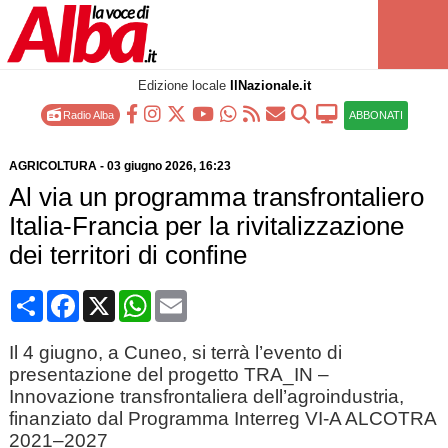
Edizione locale
IlNazionale.it
Radio Alba
ABBONATI
AGRICOLTURA
-
03 giugno 2026
, 16:23
Al via un programma transfrontaliero
Italia-Francia per la rivitalizzazione
dei territori di confine
Condividi
Facebook
X
WhatsApp
Email
Il 4 giugno, a Cuneo, si terrà l’evento di
presentazione del progetto TRA_IN –
Innovazione transfrontaliera dell’agroindustria,
finanziato dal Programma Interreg VI-A ALCOTRA
2021–2027