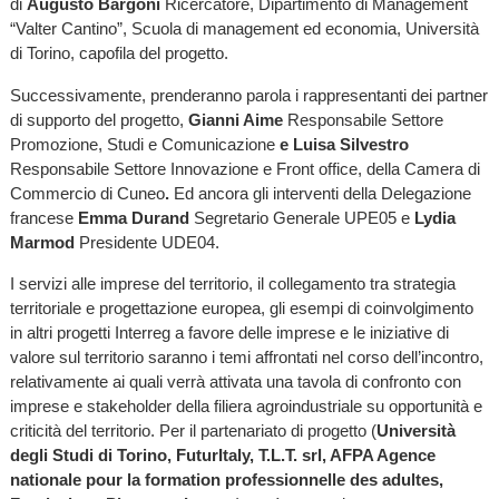
di
Augusto Bargoni
Ricercatore, Dipartimento di Management
“Valter Cantino”, Scuola di management ed economia, Università
di Torino, capofila del progetto.
Successivamente, prenderanno parola i rappresentanti dei partner
di supporto del progetto,
Gianni Aime
Responsabile Settore
Promozione, Studi e Comunicazione
e Luisa Silvestro
Responsabile Settore Innovazione e Front office, della Camera di
Commercio di Cuneo
.
Ed ancora gli interventi della Delegazione
francese
Emma Durand
Segretario Generale UPE05 e
Lydia
Marmod
Presidente UDE04.
I servizi alle imprese del territorio, il collegamento tra strategia
territoriale e progettazione europea, gli esempi di coinvolgimento
in altri progetti Interreg a favore delle imprese e le iniziative di
valore sul territorio saranno i temi affrontati nel corso dell’incontro,
relativamente ai quali verrà attivata una tavola
di confronto con
imprese e stakeholder della filiera agroindustriale su opportunità e
criticità del territorio. Per il
partenariato di progetto (
Università
degli Studi di Torino, FuturItaly, T.L.T. srl, AFPA Agence
nationale pour la formation professionnelle des adultes,