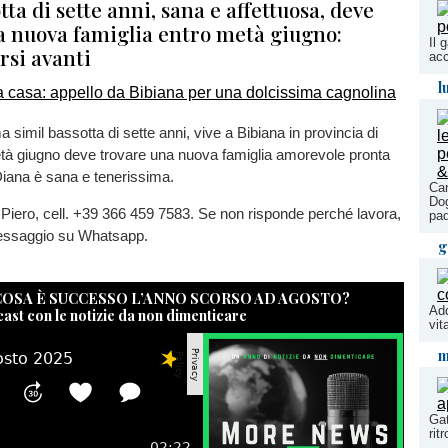
tta di sette anni, sana e affettuosa, deve
a nuova famiglia entro metà giugno:
Il 
arsi avanti
acc
l
 simil bassotta di sette anni, vive a Bibiana in provincia di
età giugno deve trovare una nuova famiglia amorevole pronta
Diana è sana e tenerissima.
Can
Dog
a Piero, cell. +39 366 459 7583. Se non risponde perché lavora,
pad
messaggio su Whatsapp.
g
 COSA È SUCCESSO L’ANNO SCORSO AD AGOSTO?
Add
cast con le notizie da non dimenticare
vit
m
Gat
rit