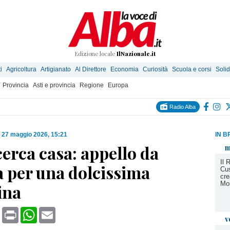
Edizione locale
IlNazionale.it
i
Agricoltura
Artigianato
Al Direttore
Economia
Curiosità
Scuola e corsi
Solid
Provincia
Asti e provincia
Regione
Europa
Radio Alba
|
27 maggio 2026, 15:21
IN B
erca casa: appello da
m
Il 
a per una dolcissima
Cus
cre
Mo
ina
book
X
Print
WhatsApp
Email
v