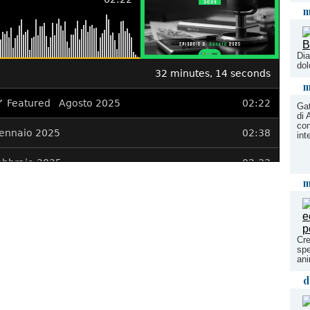
m
Dia
dol
m
Gat
di 
con
int
m
Cre
spe
ani
d