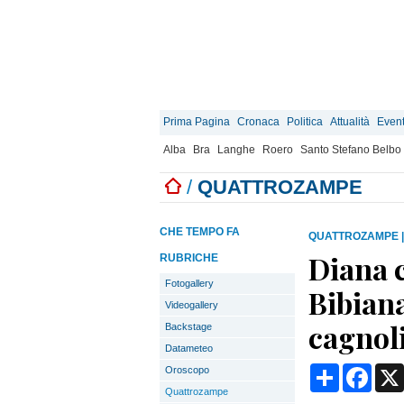
Prima Pagina
Cronaca
Politica
Attualità
Event
Alba
Bra
Langhe
Roero
Santo Stefano Belbo
/
QUATTROZAMPE
CHE TEMPO FA
QUATTROZAMPE
Diana c
RUBRICHE
Fotogallery
Bibian
Videogallery
cagnol
Backstage
Datameteo
Condividi
Face
Oroscopo
Quattrozampe