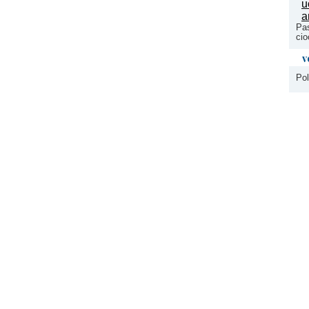
Pas
cio
v
Pol