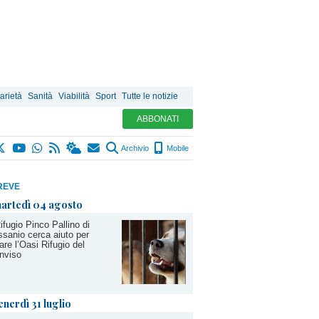
arietà
Sanità
Viabilità
Sport
Tutte le notizie
ABBONATI
Archivio
Mobile
REVE
artedì 04 agosto
Rifugio Pinco Pallino di
sanio cerca aiuto per
are l’Oasi Rifugio del
nviso
enerdì 31 luglio