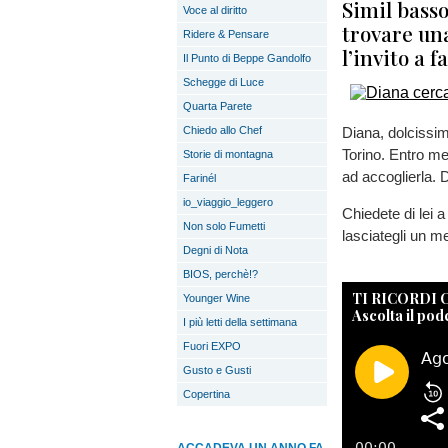
Simil basso
Voce al diritto
trovare un
Ridere & Pensare
l’invito a f
Il Punto di Beppe Gandolfo
Schegge di Luce
Quarta Parete
Chiedo allo Chef
Diana, dolcissima
Torino. Entro m
Storie di montagna
ad accoglierla. 
Farinél
io_viaggio_leggero
Chiedete di lei 
Non solo Fumetti
lasciategli un 
Degni di Nota
BIOS, perchè!?
TI RICORDI
Younger Wine
Ascolta il pod
I più letti della settimana
Fuori EXPO
Gusto e Gusti
Copertina