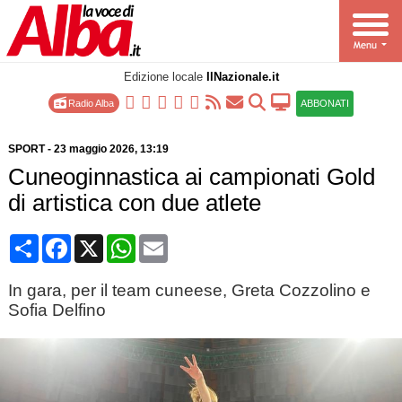
Edizione locale
IlNazionale.it
Radio Alba
ABBONATI
SPORT
-
23 maggio 2026
, 13:19
Cuneoginnastica ai campionati Gold
di artistica con due atlete
Condividi
Facebook
X
WhatsApp
Email
In gara, per il team cuneese, Greta Cozzolino e
Sofia Delfino