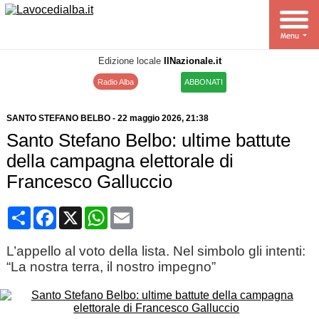
Edizione locale
IlNazionale.it
Radio Alba
ABBONATI
SANTO STEFANO BELBO
-
22 maggio 2026
, 21:38
Santo Stefano Belbo: ultime battute
della campagna elettorale di
Francesco Galluccio
Condividi
Facebook
X
WhatsApp
Email
L’appello al voto della lista. Nel simbolo gli intenti:
“La nostra terra, il nostro impegno”