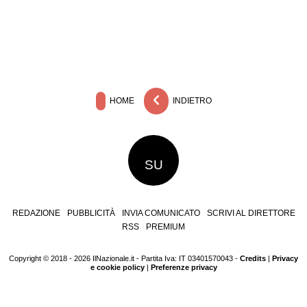
HOME
INDIETRO
SU
REDAZIONE
PUBBLICITÀ
INVIA COMUNICATO
SCRIVI AL DIRETTORE
RSS
PREMIUM
Copyright © 2018 - 2026 IlNazionale.it - Partita Iva: IT 03401570043 -
Credits
|
Privacy
e cookie policy
|
Preferenze privacy