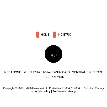
HOME
INDIETRO
SU
REDAZIONE
PUBBLICITÀ
INVIA COMUNICATO
SCRIVI AL DIRETTORE
RSS
PREMIUM
Copyright © 2018 - 2026 IlNazionale.it - Partita Iva: IT 03401570043 -
Credits
|
Privacy
e cookie policy
|
Preferenze privacy