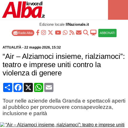
Edizione locale
IlNazionale.it
Radio Alba
ABBONATI
ATTUALITÀ
-
22 maggio 2026
, 15:32
“Air – Alziamoci insieme, rialziamoci”:
teatro e imprese uniti contro la
violenza di genere
Condividi
Facebook
X
WhatsApp
Email
Tour nelle aziende della Granda e spettacoli aperti
al pubblico per promuovere consapevolezza,
inclusione e parità