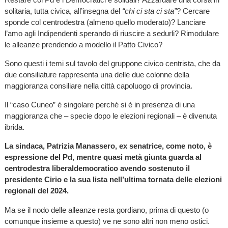
solitaria, tutta civica, all’insegna del
“chi ci sta ci sta”
? Cercare
sponde col centrodestra (almeno quello moderato)? Lanciare
l’amo agli Indipendenti sperando di riuscire a sedurli? Rimodulare
le alleanze prendendo a modello il Patto Civico?
Sono questi i temi sul tavolo del gruppone civico centrista, che da
due consiliature rappresenta una delle due colonne della
maggioranza consiliare nella città capoluogo di provincia.
Il “caso Cuneo” è singolare perché si è in presenza di una
maggioranza che – specie dopo le elezioni regionali – è divenuta
ibrida.
La sindaca, Patrizia Manassero, ex senatrice, come noto, è
espressione del Pd, mentre quasi metà giunta guarda al
centrodestra liberaldemocratico avendo sostenuto il
presidente Cirio e la sua lista nell’ultima tornata delle elezioni
regionali del 2024.
Ma se il nodo delle alleanze resta gordiano, prima di questo (o
comunque insieme a questo) ve ne sono altri non meno ostici.