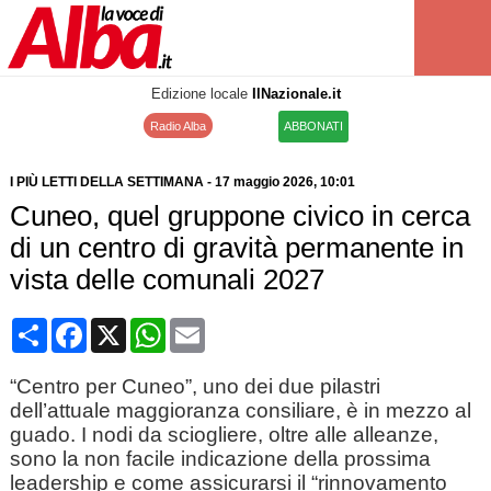
Edizione locale
IlNazionale.it
Radio Alba
ABBONATI
I PIÙ LETTI DELLA SETTIMANA
-
17 maggio 2026
, 10:01
Cuneo, quel gruppone civico in cerca
di un centro di gravità permanente in
vista delle comunali 2027
Condividi
Facebook
X
WhatsApp
Email
“Centro per Cuneo”, uno dei due pilastri
dell’attuale maggioranza consiliare, è in mezzo al
guado. I nodi da sciogliere, oltre alle alleanze,
sono la non facile indicazione della prossima
leadership e come assicurarsi il “rinnovamento