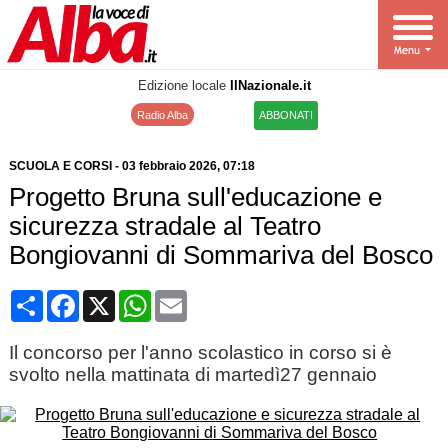
Edizione locale
IlNazionale.it
Radio Alba
ABBONATI
SCUOLA E CORSI
-
03 febbraio 2026
, 07:18
Progetto Bruna sull'educazione e
sicurezza stradale al Teatro
Bongiovanni di Sommariva del Bosco
Condividi
Facebook
X
WhatsApp
Email
Il concorso per l'anno scolastico in corso si è
svolto nella mattinata di martedì27 gennaio