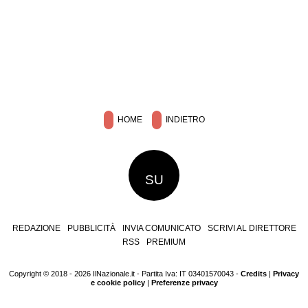
HOME
INDIETRO
SU
REDAZIONE
PUBBLICITÀ
INVIA COMUNICATO
SCRIVI AL DIRETTORE
RSS
PREMIUM
Copyright © 2018 - 2026 IlNazionale.it - Partita Iva: IT 03401570043 -
Credits
|
Privacy
e cookie policy
|
Preferenze privacy