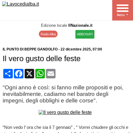
Edizione locale
IlNazionale.it
Radio Alba
ABBONATI
IL PUNTO DI BEPPE GANDOLFO
-
22 dicembre 2025
, 07:00
Il vero gusto delle feste
Condividi
Facebook
X
WhatsApp
Email
"Ogni anno è così: si fanno mille propositi e poi,
inevitabilmente, cadiamo nel baratro degli
impegni, degli obblighi e delle corse".
“Non vedo l’ ora che sia il 7 gennaio” , “ Vorrei chiudere gli occhi e