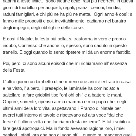
riaprirli a feste finite..” sono alcune delle frasi più ricorrenti in questi
giorni di tourbillon per acquisti, regali, pranzi, cenoni, brindisi,
raduni famigliari, e chi più ne ha più ne metta. Ogni anno è così: si
fanno mille propositi e poi, inevitabilmente, cadiamo nel baratro
degli impegni, degli obblighi e delle corse.
E così il Natale, la festa più bella, si trasforma in vero e proprio
incubo, Confesso che anche io, spesso, sono caduto in questo
tranello. E oggi quando lo sento ripetere mi dà un enorme fastidio.
Poi, però. ci sono alcuni episodi che mi richiamano all’ essenza
della Festa.
L’ altro giorno un bimbetto di nemmeno due anni è entrato in casa
e ha visto, l’ albero, il presepio, le luminarie ha cominciato a
saltellare, a fare gridolini tipo “oh! oh! oh!” e a battere le mani.
Oppure, sovente, ripenso a mia mamma e mio papà che, negli
ultimi anni della loro vita, aspettavano il Pranzo di Natale per
averci tutti intorno al tavolo e ripetevano ad alta voce “dai che
forse è l’ ultima volta che facciamo festa insieme”. E tutti subito a
fare gesti apotropaici. Ma in fondo avevano ragione loro, i miei
genitori. Infatti, ora che non ci sono più…quanto mi mancano quei