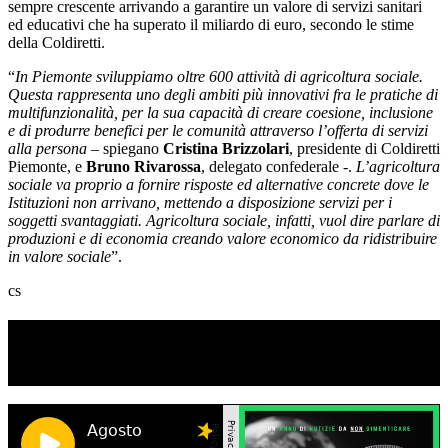
sempre crescente arrivando a garantire un valore di servizi sanitari
ed educativi che ha superato il miliardo di euro, secondo le stime
della Coldiretti.
“
In Piemonte sviluppiamo oltre 600 attività di agricoltura sociale.
Questa rappresenta uno degli ambiti più innovativi fra le pratiche di
multifunzionalità, per la sua capacità di creare coesione, inclusione
e di produrre benefici per le comunità attraverso l’offerta di servizi
alla persona
– spiegano
Cristina Brizzolari
, presidente di Coldiretti
Piemonte, e
Bruno Rivarossa
, delegato confederale -.
L’agricoltura
sociale va proprio a fornire risposte ed alternative concrete dove le
Istituzioni non arrivano, mettendo a disposizione servizi per i
soggetti svantaggiati. Agricoltura sociale, infatti, vuol dire parlare di
produzioni e di economia creando valore economico da ridistribuire
in valore sociale
”.
cs
TI RICORDI COSA È SUCCESSO L’ANNO
SCORSO AD AGOSTO?
Ascolta il podcast con le notizie da non dimenticare