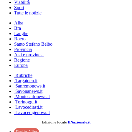
Viabilità
Sport
Tutte le notizie
Alba
Bra
Langhe
Roero
Santo Stefano Belbo
Provincia
Asti e provincia
Regione
Europa
Rubriche
Targatocn.it
Sanremonews.it
Savonanews.it
Montecarlonews.it
Torinoggi.it
Lavocediasti.it
Lavocedigenova.it
Edizione locale
IlNazionale.it
Radio Alba