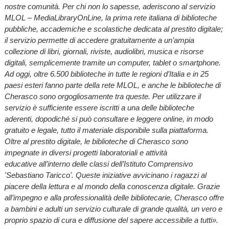
nostre comunità. Per chi non lo sapesse, aderiscono al servizio
MLOL – MediaLibraryOnLine, la prima rete italiana di biblioteche
pubbliche, accademiche e scolastiche dedicata al prestito digitale;
il servizio permette di accedere gratuitamente a un’ampia
collezione di libri, giornali, riviste, audiolibri, musica e risorse
digitali, semplicemente tramite un computer, tablet o smartphone.
Ad oggi, oltre 6.500 biblioteche in tutte le regioni d’Italia e in 25
paesi esteri fanno parte della rete MLOL, e anche le biblioteche di
Cherasco sono orgogliosamente tra queste. Per utilizzare il
servizio è sufficiente essere iscritti a una delle biblioteche
aderenti, dopodiché si può consultare e leggere online, in modo
gratuito e legale, tutto il materiale disponibile sulla piattaforma.
Oltre al prestito digitale, le biblioteche di Cherasco sono
impegnate in diversi progetti laboratoriali e attività
educative all’interno delle classi dell’Istituto Comprensivo
'Sebastiano Taricco'. Queste iniziative avvicinano i ragazzi al
piacere della lettura e al mondo della conoscenza digitale. Grazie
all’impegno e alla professionalità delle bibliotecarie, Cherasco offre
a bambini e adulti un servizio culturale di grande qualità, un vero e
proprio spazio di cura e diffusione del sapere accessibile a tutti».