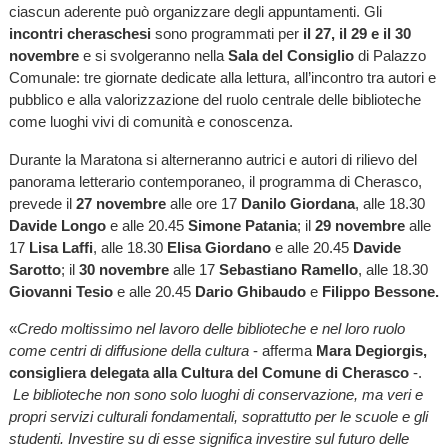
ciascun aderente può organizzare degli appuntamenti. Gli
incontri cheraschesi
sono programmati per
il 27, il 29 e il 30
novembre
e si svolgeranno nella
Sala del Consiglio
di Palazzo
Comunale: tre giornate dedicate alla lettura, all’incontro tra autori e
pubblico e alla valorizzazione del ruolo centrale delle biblioteche
come luoghi vivi di comunità e conoscenza.
Durante la Maratona si alterneranno autrici e autori di rilievo del
panorama letterario contemporaneo, il programma di Cherasco,
prevede il
27 novembre
alle ore 17
Danilo Giordana
, alle 18.30
Davide Longo
e alle 20.45
Simone Patania
; il
29 novembre
alle
17
Lisa Laffi
, alle 18.30
Elisa Giordano
e alle 20.45
Davide
Sarotto
; il
30 novembre
alle 17
Sebastiano Ramello
, alle 18.30
Giovanni Tesio
e alle 20.45
Dario Ghibaudo
e
Filippo Bessone.
«
Credo moltissimo nel lavoro delle biblioteche e nel loro ruolo
come centri di diffusione della cultura
- afferma
Mara Degiorgis,
consigliera delegata alla Cultura del Comune di Cherasco
-.
Le biblioteche non sono solo luoghi di conservazione, ma veri e
propri servizi culturali fondamentali, soprattutto per le scuole e gli
studenti. Investire su di esse significa investire sul futuro delle