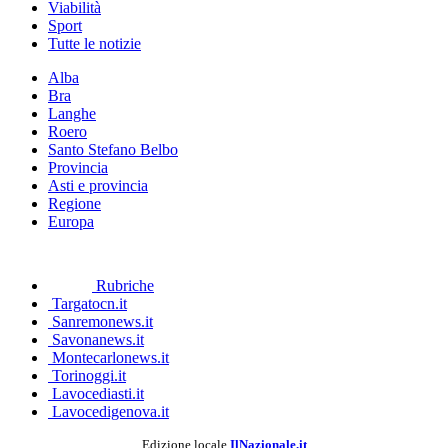
Viabilità
Sport
Tutte le notizie
Alba
Bra
Langhe
Roero
Santo Stefano Belbo
Provincia
Asti e provincia
Regione
Europa
Rubriche
Targatocn.it
Sanremonews.it
Savonanews.it
Montecarlonews.it
Torinoggi.it
Lavocediasti.it
Lavocedigenova.it
Edizione locale
IlNazionale.it