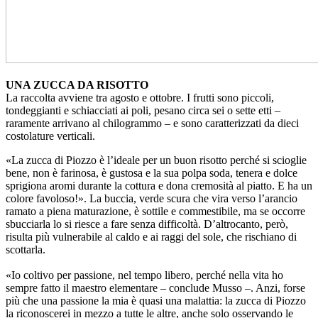
UNA ZUCCA DA RISOTTO
La raccolta avviene tra agosto e ottobre. I frutti sono piccoli,
tondeggianti e schiacciati ai poli, pesano circa sei o sette etti –
raramente arrivano al chilogrammo – e sono caratterizzati da dieci
costolature verticali.
«La zucca di Piozzo è l’ideale per un buon risotto perché si scioglie
bene, non è farinosa, è gustosa e la sua polpa soda, tenera e dolce
sprigiona aromi durante la cottura e dona cremosità al piatto. E ha un
colore favoloso!». La buccia, verde scura che vira verso l’arancio
ramato a piena maturazione, è sottile e commestibile, ma se occorre
sbucciarla lo si riesce a fare senza difficoltà. D’altrocanto, però,
risulta più vulnerabile al caldo e ai raggi del sole, che rischiano di
scottarla.
«Io coltivo per passione, nel tempo libero, perché nella vita ho
sempre fatto il maestro elementare – conclude Musso –. Anzi, forse
più che una passione la mia è quasi una malattia: la zucca di Piozzo
la riconoscerei in mezzo a tutte le altre, anche solo osservando le