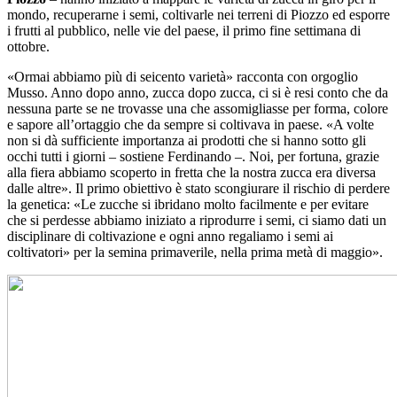
mondo, recuperarne i semi, coltivarle nei terreni di Piozzo ed esporre
i frutti al pubblico, nelle vie del paese, il primo fine settimana di
ottobre.
«Ormai abbiamo più di seicento varietà» racconta con orgoglio
Musso. Anno dopo anno, zucca dopo zucca, ci si è resi conto che da
nessuna parte se ne trovasse una che assomigliasse per forma, colore
e sapore all’ortaggio che da sempre si coltivava in paese. «A volte
non si dà sufficiente importanza ai prodotti che si hanno sotto gli
occhi tutti i giorni – sostiene Ferdinando –. Noi, per fortuna, grazie
alla fiera abbiamo scoperto in fretta che la nostra zucca era diversa
dalle altre». Il primo obiettivo è stato scongiurare il rischio di perdere
la genetica: «Le zucche si ibridano molto facilmente e per evitare
che si perdesse abbiamo iniziato a riprodurre i semi, ci siamo dati un
disciplinare di coltivazione e ogni anno regaliamo i semi ai
coltivatori» per la semina primaverile, nella prima metà di maggio».