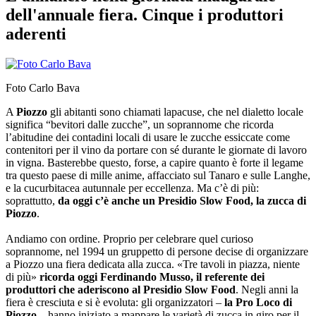
dell'annuale fiera. Cinque i produttori
aderenti
Foto Carlo Bava
A
Piozzo
gli abitanti sono chiamati lapacuse, che nel dialetto locale
significa “bevitori dalle zucche”, un soprannome che ricorda
l’abitudine dei contadini locali di usare le zucche essiccate come
contenitori per il vino da portare con sé durante le giornate di lavoro
in vigna. Basterebbe questo, forse, a capire quanto è forte il legame
tra questo paese di mille anime, affacciato sul Tanaro e sulle Langhe,
e la cucurbitacea autunnale per eccellenza. Ma c’è di più:
soprattutto,
da oggi c’è anche un Presidio Slow Food, la zucca di
Piozzo
.
Andiamo con ordine. Proprio per celebrare quel curioso
soprannome, nel 1994 un gruppetto di persone decise di organizzare
a Piozzo una fiera dedicata alla zucca. «Tre tavoli in piazza, niente
di più»
ricorda oggi Ferdinando Musso, il referente dei
produttori che aderiscono al Presidio Slow Food
. Negli anni la
fiera è cresciuta e si è evoluta: gli organizzatori –
la Pro Loco di
Piozzo
– hanno iniziato a mappare le varietà di zucca in giro per il