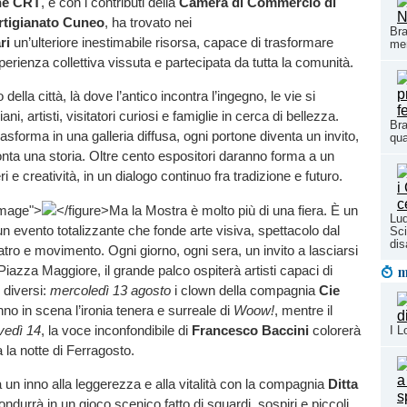
ne CRT
, e con i contributi della
Camera di Commercio di
rtigianato Cuneo
, ha trovato nei
Bra
ri
un’ulteriore inestimabile risorsa, capace di trasformare
mem
perienza collettiva vissuta e partecipata da tutta la comunità.
 della città, là dove l’antico incontra l’ingegno, le vie si
ani, artisti, visitatori curiosi e famiglie in cerca di bellezza.
Bra
asforma in una galleria diffusa, ogni portone diventa un invito,
qua
nta una storia. Oltre cento espositori daranno forma a un
 e creatività, in un dialogo continuo fra tradizione e futuro.
image">
</figure>Ma la Mostra è molto più di una fiera. È un
Lud
 un evento totalizzante che fonde arte visiva, spettacolo dal
Sci
dis
atro e movimento. Ogni giorno, ogni sera, un invito a lasciarsi
Piazza Maggiore, il grande palco ospiterà artisti capaci di
m
 diversi:
mercoledì 13 agosto
i clown della compagnia
Cie
no in scena l’ironia tenera e surreale di
Woow!
, mentre il
vedì 14
, la voce inconfondibile di
Francesco Baccini
colorerà
I L
a la notte di Ferragosto.
 un inno alla leggerezza e alla vitalità con la compagnia
Ditta
ondurrà in un gioco scenico fatto di sguardi, sospiri e piccoli