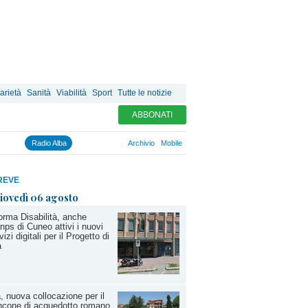
arietà
Sanità
Viabilità
Sport
Tutte le notizie
ABBONATI
Radio Alba
Archivio
Mobile
REVE
iovedì 06 agosto
orma Disabilità, anche
'Inps di Cuneo attivi i nuovi
vizi digitali per il Progetto di
a
, nuova collocazione per il
ncone di acquedotto romano