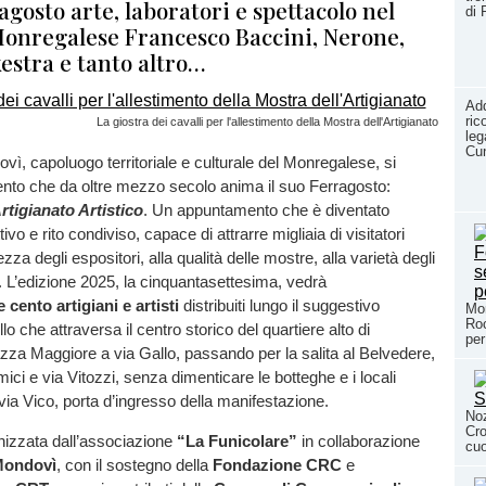
7 agosto arte, laboratori e spettacolo nel
di 
Monregalese Francesco Baccini, Nerone,
estra e tanto altro…
Add
ric
La giostra dei cavalli per l'allestimento della Mostra dell'Artigianato
leg
Cun
ovì, capoluogo territoriale e culturale del Monregalese, si
ento che da oltre mezzo secolo anima il suo Ferragosto:
rtigianato Artistico
. Un appuntamento che è diventato
tivo e rito condiviso, capace di attrarre migliaia di visitatori
ezza degli espositori, alla qualità delle mostre, alla varietà degli
li. L’edizione 2025, la cinquantasettesima, vedrà
e cento artigiani e artisti
distribuiti lungo il suggestivo
Mor
Roc
o che attraversa il centro storico del quartiere alto di
per
za Maggiore a via Gallo, passando per la salita al Belvedere,
mici e via Vitozzi, senza dimenticare le botteghe e i locali
 via Vico, porta d’ingresso della manifestazione.
Noz
Cro
nizzata dall’associazione
“La Funicolare”
in collaborazione
cuo
 Mondovì
, con il sostegno della
Fondazione CRC
e