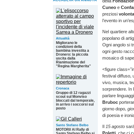
ACCADEVA UN ANNO FA
della
Fondazio
Cuneo
e
Confa
preziosi
volonta
l’evento in un’es
Nel quartiere alto
popolano di artigi
Attualità
Migliorano le
Ogni angolo si tr
condizioni della
bambina investita a
ogni gesto racco
Dronero: la piccola
mosaico di saperi
uscita dalla
Rianimazione del
"Regina Margherita"
<figure class="
festival diffuso,
vivo, musica, te
sorprendere. In 
Cronaca
Gruppo di 12 ragazzi
parlare linguaggi
scout sul Monviso
bloccati dal temporale,
Bruboc
porteran
in arrivo i soccorsi sul
giorno dopo,
gio
posto
di poesia e ironi
Santo Stefano Belbo
Il
15 agosto
sarà
MOTORI/ Al Rally di
Poletti
, che ci c
Santo Stefano Belbo si