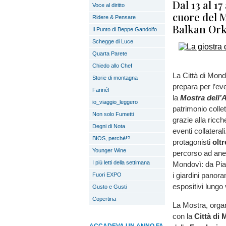
Dal 13 al 1
Voce al diritto
cuore del 
Ridere & Pensare
Balkan Ork
Il Punto di Beppe Gandolfo
Schegge di Luce
Quarta Parete
Chiedo allo Chef
La Città di Mond
Storie di montagna
prepara per l’ev
Farinél
la
Mostra dell’A
io_viaggio_leggero
patrimonio collet
Non solo Fumetti
grazie alla ricch
Degni di Nota
eventi collatera
BIOS, perchè!?
protagonisti
oltr
Younger Wine
percorso ad anell
I più letti della settimana
Mondovì: da Piaz
i giardini panora
Fuori EXPO
espositivi lungo
Gusto e Gusti
Copertina
La Mostra, orga
con la
Città di