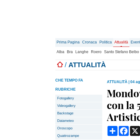
Prima Pagina
Cronaca
Politica
Attualità
Event
Alba
Bra
Langhe
Roero
Santo Stefano Belbo
/
ATTUALITÀ
CHE TEMPO FA
ATTUALITÀ
|
04 ag
Mondov
RUBRICHE
Fotogallery
con la 
Videogallery
Artisti
Backstage
Datameteo
Condividi
Face
Oroscopo
Quattrozampe