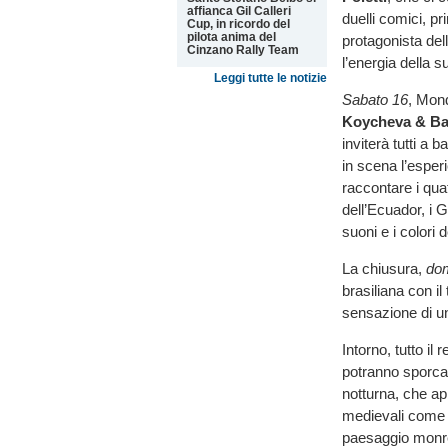
affianca Gil Calleri
duelli comici, p
Cup, in ricordo del
pilota anima del
protagonista del
Cinzano Rally Team
l’energia della 
Leggi tutte le notizie
Sabato 16
, Mond
Koycheva & Ba
inviterà tutti a 
in scena l’esper
raccontare i quat
dell’Ecuador, i 
suoni e i colori de
La chiusura,
dom
brasiliana con il 
sensazione di una
Intorno, tutto il r
potranno sporcars
notturna, che apr
medievali com
paesaggio monre