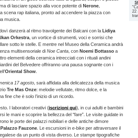
rima di lasciare spazio alla voce potente di
Nerone
,
"Ca
22 
la scena rap italiana, pronto ad accendere la piazza con
tra
sua musica.
ovì danzerà al ritmo travolgente dei Balcani con la
Lidiya
lkan Orkestra
, un vortice di strumenti, voci e sorrisi che
ballare sotto le stelle. E mentre nel Museo della Ceramica andrà
ienza multisensoriale di
Noe Canta
, con
Noemi Bottasso
a
tro elementi della ceramica intrecciati con i rituali andini
Giardini del Belvedere offriranno una pausa sognante con i
ll’
Oriental Show
.
enica 17 agosto
, sarà affidata alla delicatezza della musica
trio
Tre Mas Onze
: melodie vellutate, ritmo dolce, e la
 fine che è solo l’inizio di un ricordo.
esto. I laboratori creativi (
iscrizioni qui
), in cui adulti e bambini
i le mani e scoprire la bellezza del “fare”. Le visite guidate in
ono le porte dei palazzi nobiliari e delle antiche dimore
e
Palazzo Fauzone
. Le escursioni in e-bike per attraversare il
galese da un punto di vista diverso. Le stampe tipografiche