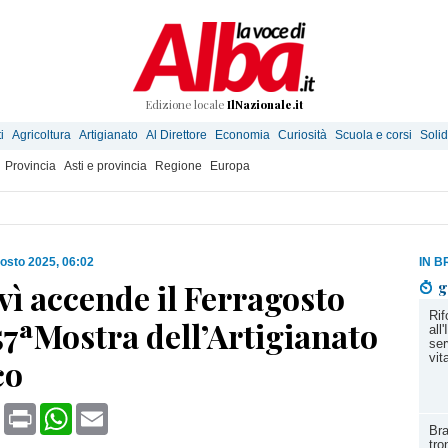
Edizione locale
IlNazionale.it
i
Agricoltura
Artigianato
Al Direttore
Economia
Curiosità
Scuola e corsi
Solid
Provincia
Asti e provincia
Regione
Europa
osto 2025, 06:02
IN B
ì accende il Ferragosto
g
Rif
57ªMostra dell’Artigianato
all
ser
vit
co
book
X
Print
WhatsApp
Email
Bra
tro