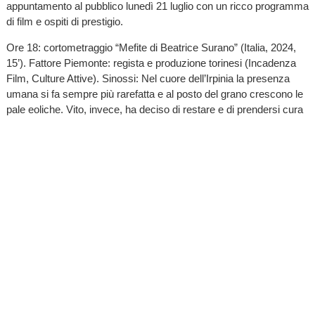
appuntamento al pubblico lunedì 21 luglio con un ricco programma
di film e ospiti di prestigio.
Ore 18: cortometraggio “Mefite di Beatrice Surano” (Italia, 2024,
15’). Fattore Piemonte: regista e produzione torinesi (Incadenza
Film, Culture Attive). Sinossi: Nel cuore dell’Irpinia la presenza
umana si fa sempre più rarefatta e al posto del grano crescono le
pale eoliche. Vito, invece, ha deciso di restare e di prendersi cura
della sorgente Mefite, in un rapporto che esprime con forza il
precario equilibrio tra essere umano e natura.
Ore 18.20: documentario “La luna sott’acqua” di Alessandro
Negrini (Italia/Slovenia, 2023, 75’) Fattore Piemonte: regista e
casa di produzione torinesi (Incadenza Film). Sinossi: Un ritratto
della comunità di Erto, paesino sulle Dolomiti, che 60 anni fa ha
subito un grave disastro umano a causa di ambizioni e avidità
esterne, e che ancora oggi rivendica un riconoscimento. Nell’arco
di più di dieci anni, il regista ha filmato il sindaco che lotta insieme
ai suoi concittadini per non essere dimenticati dalle istituzioni
nazionali. Attraverso la voce del Bosco vediamo gli sforzi della
comunità, che a un certo punto si divide a causa di un progetto