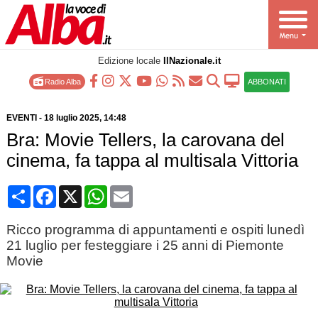
Edizione locale
IlNazionale.it
Radio Alba
ABBONATI
EVENTI
-
18 luglio 2025
, 14:48
Bra: Movie Tellers, la carovana del
cinema, fa tappa al multisala Vittoria
Condividi
Facebook
X
WhatsApp
Email
Ricco programma di appuntamenti e ospiti lunedì
21 luglio per festeggiare i 25 anni di Piemonte
Movie