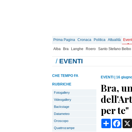
Prima Pagina
Cronaca
Politica
Attualità
Event
Alba
Bra
Langhe
Roero
Santo Stefano Belbo
/
EVENTI
CHE TEMPO FA
EVENTI
|
16 giugno
Bra, un
RUBRICHE
Fotogallery
dell'Ar
Videogallery
per te"
Backstage
Datameteo
Condividi
Face
Oroscopo
Quattrozampe