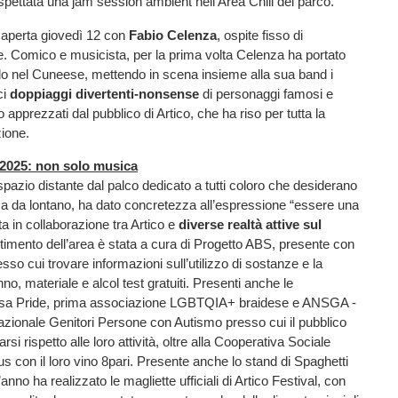
pettata una jam session ambient nell’Area Chill del parco.
 è aperta giovedì 12 con
Fabio Celenza
, ospite fisso di
. Comico e musicista, per la prima volta Celenza ha portato
lo nel Cuneese, mettendo in scena insieme alla sua band i
ci
doppiaggi divertenti-nonsense
di personaggi famosi e
lto apprezzati dal pubblico di Artico, che ha riso per tutta la
zione.
 2025: non solo musica
 spazio distante dal palco dedicato a tutti coloro che desiderano
a da lontano, ha dato concretezza all’espressione “essere una
ta in collaborazione tra Artico e
diverse realtà attive sul
estimento dell’area è stata a cura di Progetto ABS, presente con
sso cui trovare informazioni sull’utilizzo di sostanze e la
no, materiale e alcol test gratuiti. Presenti anche le
asa Pride, prima associazione LGBTQIA+ braidese e ANSGA -
zionale Genitori Persone con Autismo presso cui il pubblico
rsi rispetto alle loro attività, oltre alla Cooperativa Sociale
con il loro vino 8pari. Presente anche lo stand di Spaghetti
anno ha realizzato le magliette ufficiali di Artico Festival, con