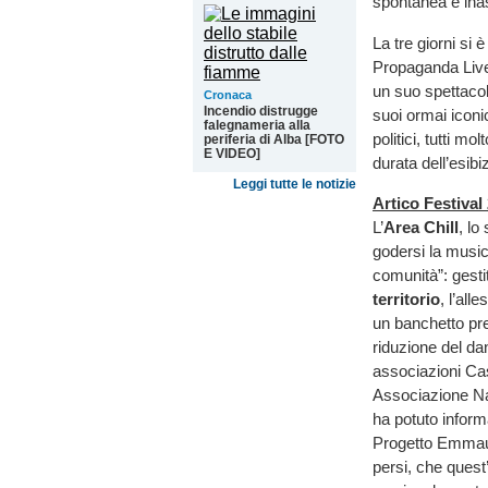
spontanea e inas
La tre giorni si
Propaganda Live
un suo spettaco
Cronaca
Incendio distrugge
suoi ormai iconi
falegnameria alla
politici, tutti mo
periferia di Alba [FOTO
E VIDEO]
durata dell’esibi
Leggi tutte le notizie
Artico Festival
L’
Area Chill
, lo
godersi la music
comunità”: gesti
territorio
, l’all
un banchetto pre
riduzione del dan
associazioni C
Associazione Na
ha potuto informa
Progetto Emmaus 
persi, che quest’