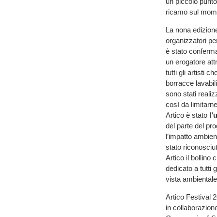
un piccolo punto
ricamo sul mom
La nona edizione
organizzatori pe
è stato confermat
un erogatore att
tutti gli artisti
borracce lavabili
sono stati realiz
così da limitarn
Artico è stato
l’
del parte del pro
l’impatto ambient
stato riconosciu
Artico il bollino
dedicato a tutti 
vista ambientale
Artico Festival 
in collaborazion