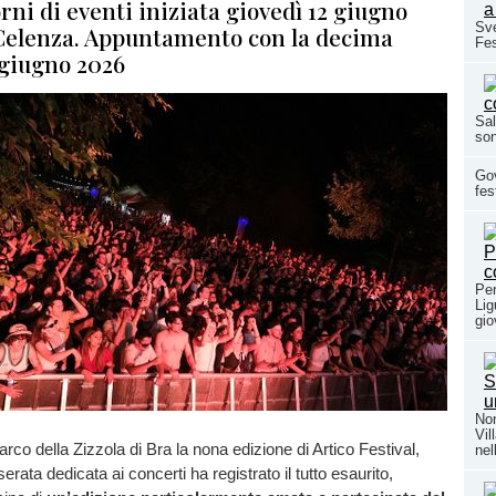
rni di eventi iniziata giovedì 12 giugno
Sve
Celenza. Appuntamento con la decima
Fes
 giugno 2026
Sal
son
Gov
fes
Per
Lig
gio
Non
Vil
rco della Zizzola di Bra la nona edizione di Artico Festival,
nel
erata dedicata ai concerti ha registrato il tutto esaurito,