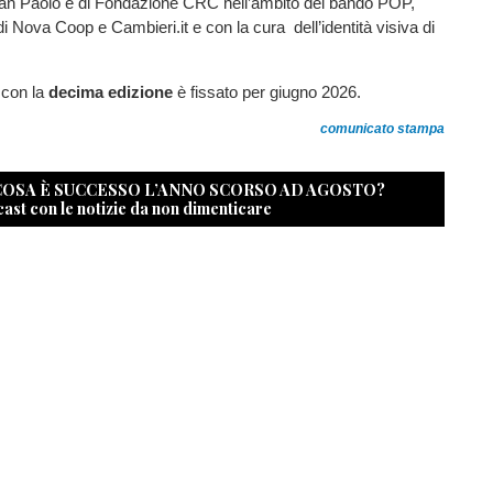
n Paolo e di Fondazione CRC nell’ambito del bando POP,
di Nova Coop e Cambieri.it e con la cura dell’identità visiva di
 con la
decima edizione
è fissato per giugno 2026.
comunicato stampa
 COSA È SUCCESSO L’ANNO SCORSO AD AGOSTO?
cast con le notizie da non dimenticare