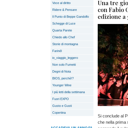
Una tre gio
Voce al diritto
con Fabio 
Ridere & Pensare
edizione a
Il Punto di Beppe Gandolfo
Schegge di Luce
Quarta Parete
Chiedo allo Chef
Storie di montagna
Farinél
io_viaggio_leggero
Non solo Fumetti
Degni di Nota
BIOS, perchè!?
Younger Wine
I più letti della settimana
Fuori EXPO
Gusto e Gusti
Copertina
Si conclude al Pa
che nella prima s