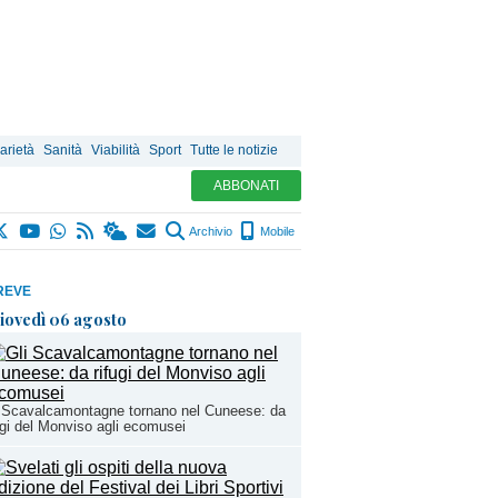
arietà
Sanità
Viabilità
Sport
Tutte le notizie
ABBONATI
Archivio
Mobile
REVE
iovedì 06 agosto
 Scavalcamontagne tornano nel Cuneese: da
ugi del Monviso agli ecomusei