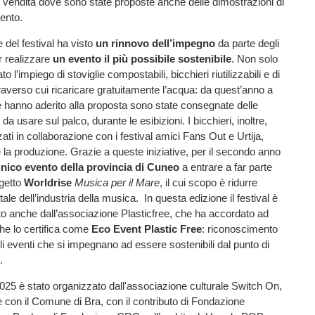
 vendita dove sono state proposte anche delle dimostrazioni di
ento.
 del festival ha visto
un rinnovo dell’impegno
da parte degli
r realizzare
un evento il più possibile sostenibile
. Non solo
o l’impiego di stoviglie compostabili, bicchieri riutilizzabili e di
raverso cui ricaricare gratuitamente l’acqua: da quest’anno a
 che hanno aderito alla proposta sono state consegnate delle
 da usare sul palco, durante le esibizioni. I bicchieri, inoltre,
zati in collaborazione con i festival amici Fans Out e Urtija,
e la produzione. Grazie a queste iniziative, per il secondo anno
unico evento della provincia di Cuneo
a entrare a far parte
getto
Worldrise
Musica per il Mare
, il cui scopo è ridurre
ale dell’industria della musica. In questa edizione il festival è
to anche dall’associazione Plasticfree, che ha accordato ad
 che lo certifica come
Eco Event Plastic Free
: riconoscimento
gli eventi che si impegnano ad essere sostenibili dal punto di
.
2025 è stato organizzato dall'associazione culturale Switch On,
e con il Comune di Bra, con il contributo di Fondazione