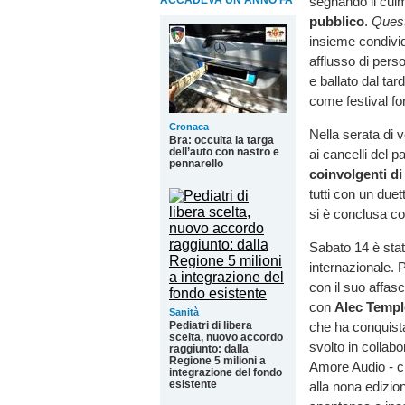
ACCADEVA UN ANNO FA
segnando il culm
pubblico
.
Quest
insieme condivid
afflusso di per
e ballato dal tar
come festival for
Cronaca
Nella serata di 
Bra: occulta la targa
dell’auto con nastro e
ai cancelli del 
pennarello
coinvolgenti di
tutti con un due
si è conclusa co
Sabato 14 è sta
internazionale. P
con il suo affas
con
Alec Templ
Sanità
Pediatri di libera
che ha conquistat
scelta, nuovo accordo
svolto in collab
raggiunto: dalla
Regione 5 milioni a
Amore Audio - ch
integrazione del fondo
esistente
alla nona edizio