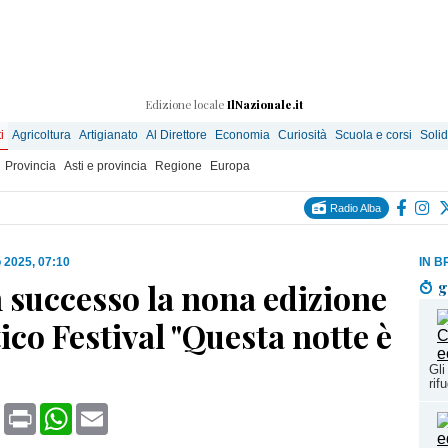
Edizione locale
IlNazionale.it
i
Agricoltura
Artigianato
Al Direttore
Economia
Curiosità
Scuola e corsi
Solid
Provincia
Asti e provincia
Regione
Europa
Radio Alba
 2025, 07:10
IN B
 successo la nona edizione
g
tico Festival "Questa notte è
Gli
rif
book
X
Print
WhatsApp
Email