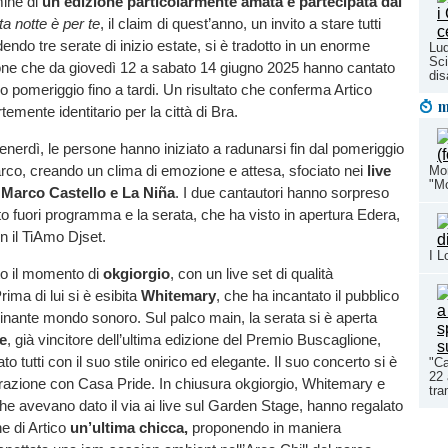
ine di
un’edizione particolarmente amata e partecipata dal
a notte è per te
, il claim di quest’anno, un invito a stare tutti
endo tre serate di inizio estate, si è tradotto in un enorme
Lud
Sci
sone che da giovedì 12 a sabato 14 giugno 2025 hanno cantato
dis
do pomeriggio fino a tardi. Un risultato che conferma Artico
m
temente identitario per la città di Bra.
venerdì, le persone hanno iniziato a radunarsi fin dal pomeriggio
parco, creando un clima di emozione e attesa, sfociato nei
live
Mon
"Mo
 Marco Castello e La Niña
. I due cantautori hanno sorpreso
tto fuori programma e la serata, che ha visto in apertura Edera,
n il TiAmo Djset.
I L
to il momento di
okgiorgio
, con un live set di qualità
rima di lui si è esibita
Whitemary
, che ha incantato il pubblico
cinante mondo sonoro. Sul palco main, la serata si è aperta
e
, già vincitore dell’ultima edizione del Premio Buscaglione,
o tutti con il suo stile onirico ed elegante. Il suo concerto si è
"Ca
22 
orazione con Casa Pride. In chiusura okgiorgio, Whitemary e
tra
e avevano dato il via ai live sul Garden Stage, hanno regalato
ne di Artico
un’ultima chicca,
proponendo in maniera