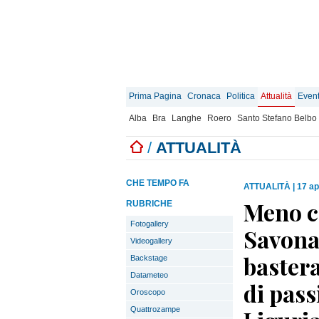
Prima Pagina
Cronaca
Politica
Attualità
Event
Alba
Bra
Langhe
Roero
Santo Stefano Belbo
/
ATTUALITÀ
CHE TEMPO FA
ATTUALITÀ
|
17 ap
Meno ca
RUBRICHE
Fotogallery
Savona 
Videogallery
baster
Backstage
Datameteo
di pass
Oroscopo
Quattrozampe