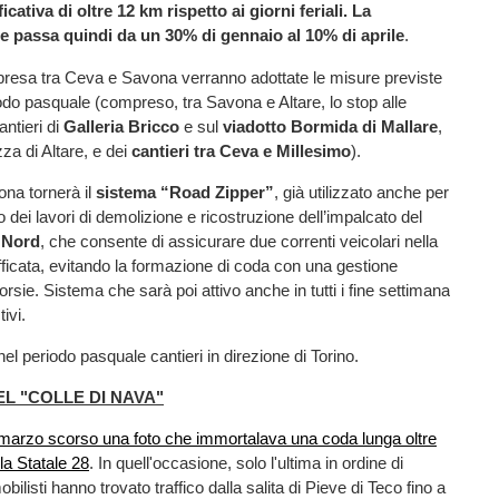
icativa di oltre 12 km rispetto ai giorni feriali. La
e passa quindi da un 30% di gennaio al 10% di aprile
.
presa tra Ceva e Savona verranno adottate le misure previste
sodo pasquale (compreso, tra Savona e Altare, lo stop alle
antieri di
Galleria Bricco
e sul
viadotto Bormida di Mallare
,
zza di Altare, e dei
cantieri tra Ceva e Millesimo
).
ona tornerà il
sistema “Road Zipper”
, già utilizzato anche per
 dei lavori di demolizione e ricostruzione dell’impalcato del
 Nord
, che consente di assicurare due correnti veicolari nella
afficata, evitando la formazione di coda con una gestione
rsie. Sistema che sarà poi attivo anche in tutti i fine settimana
ivi.
el periodo pasquale cantieri in direzione di Torino.
EL "COLLE DI NAVA"
6 marzo scorso una foto che immortalava una coda lunga oltre
la Statale 28
. In quell'occasione, solo l'ultima in ordine di
bilisti hanno trovato traffico dalla salita di Pieve di Teco fino a