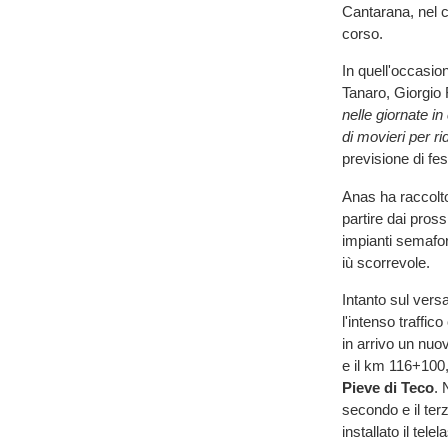
Cantarana, nel 
corso.
In quell'occasio
Tanaro, Giorgio 
nelle giornate in
di movieri per ri
previsione di fes
Anas ha raccolto
partire dai prossi
impianti semafor
iù scorrevole.
Intanto sul versa
l'intenso traffic
in arrivo un nuo
e il km 116+100,
Pieve di Teco
. 
secondo e il terzo
installato il telel