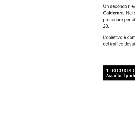
Un secondo rilev
Calderara
. Nei 
procedure per ot
28.
L’obiettivo è com
del traffico dov
TI RICORDI
Ascolta il pod