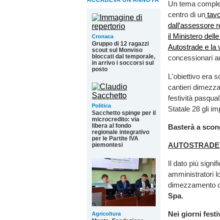
ACCADEVA UN ANNO FA
Un tema compless
centro di un
tavo
dall’assessore r
il Ministero dell
Cronaca
Gruppo di 12 ragazzi
Autostrade e la v
scout sul Monviso
bloccati dal temporale,
concessionari aut
in arrivo i soccorsi sul
posto
L'obiettivo era s
cantieri dimezza
festività pasqual
Politica
Statale 28 gli im
Sacchetto spinge per il
microcredito: via
libera al fondo
Basterà a scong
regionale integrativo
per le Partite IVA
AUTOSTRADE
piemontesi
Il dato più sign
amministratori lo
dimezzamento de
Spa.
Nei giorni festi
Agricoltura