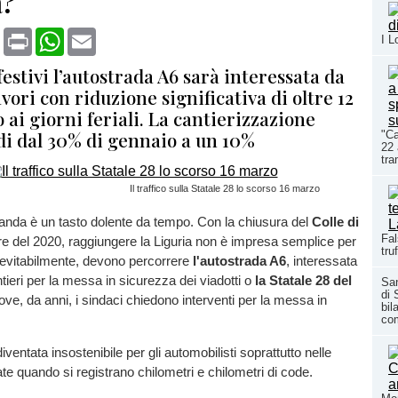
a?
book
X
Print
WhatsApp
Email
I L
festivi l’autostrada A6 sarà interessata da
avori con riduzione significativa di oltre 12
 ai giorni feriali. La cantierizzazione
di dal 30% di gennaio a un 10%
"Ca
22 
tra
Il traffico sulla Statale 28 lo scorso 16 marzo
Granda è un tasto dolente da tempo. Con la chiusura del
Colle di
Fal
bre del 2020, raggiungere la Liguria non è impresa semplice per
tru
nevitabilmente, devono percorrere
l'autostrada A6
, interessata
ieri per la messa in sicurezza dei viadotti o
la Statale 28 del
San
di 
ve, da anni, i sindaci chiedono interventi per la messa in
bil
co
ventata insostenibile per gli automobilisti soprattutto nelle
tate quando si registrano chilometri e chilometri di code.