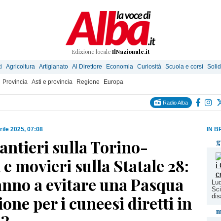
Edizione locale
IlNazionale.it
i
Agricoltura
Artigianato
Al Direttore
Economia
Curiosità
Scuola e corsi
Solid
Provincia
Asti e provincia
Regione
Europa
Radio Alba
rile 2025, 07:08
IN B
ntieri sulla Torino-
g
e movieri sulla Statale 28:
anno a evitare una Pasqua
Lud
Sci
ione per i cuneesi diretti in
dis
m