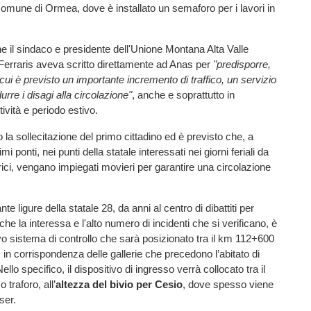
comune di Ormea, dove è installato
un semaforo per i lavori in
ne il sindaco e presidente dell'Unione Montana Alta Valle
Ferraris aveva scritto direttamente ad Anas per
"predisporre,
 cui è previsto un importante incremento di traffico, un servizio
durre i disagi alla circolazione"
, anche e soprattutto in
tività e periodo estivo.
 la sollecitazione del primo cittadino ed è previsto che, a
mi ponti, nei punti della statale interessati nei giorni feriali da
ici, vengano impiegati movieri per garantire una circolazione
nte ligure della statale 28, da anni al centro di dibattiti per
o che la interessa e l'alto numero di incidenti che si verificano, è
vo sistema di controllo che sarà posizionato tra il km 112+600
 in corrispondenza delle gallerie che precedono l’abitato di
Nello specifico, il dispositivo di ingresso verrà collocato tra il
 traforo, all’
altezza del bivio per Cesio
, dove spesso viene
aser.