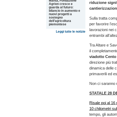
Manta, Fondazione
riduzione signif
Agrion cresce e
guarda al futuro:
cantierizzazion
bilancio in aumento e
nuovi progetti a
sostegno
Sulla tratta com
dell’agricoltura
per favorire l'e
piemontese
lavorazioni nei c
Leggi tutte le notizie
entrambi all'alte
Tra Altare e Sav
il completamento
viadotto Cento
direzione più tr
dinamica delle co
primaverili ed est
Non ci saranno n
STATALE 28 D
Risale poi al 1
10 chilometri sul
tempo, gli automo