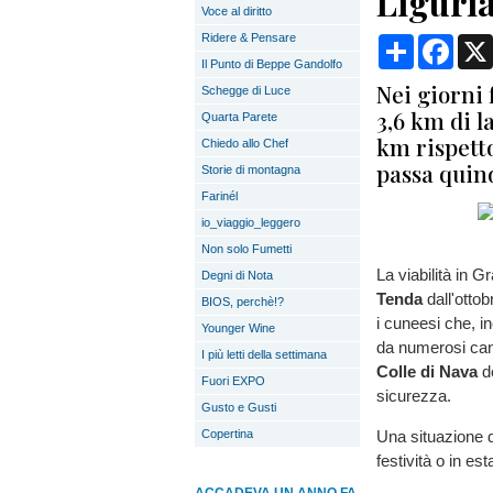
Liguri
Voce al diritto
Ridere & Pensare
Condividi
Face
Il Punto di Beppe Gandolfo
Nei giorni 
Schegge di Luce
3,6 km di l
Quarta Parete
km rispetto
Chiedo allo Chef
passa quin
Storie di montagna
Farinél
io_viaggio_leggero
Non solo Fumetti
La viabilità in 
Degni di Nota
Tenda
dall'otto
BIOS, perchè!?
i cuneesi che, i
Younger Wine
da numerosi cant
I più letti della settimana
Colle di Nava
do
Fuori EXPO
sicurezza.
Gusto e Gusti
Copertina
Una situazione di
festività o in es