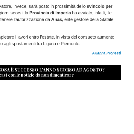
atore, invece, sarà posto in prossimità dello
svincolo per
giorni scorsi, la
Provincia di Imperia
ha avviato, infatti, le
tenere l’autorizzazione da
Anas
, ente gestore della Statale
pletare i lavori entro l’estate, in vista del consueto aumento
uto agli spostamenti tra Liguria e Piemonte.
Arianna Pronestì
 COSA È SUCCESSO L’ANNO SCORSO AD AGOSTO?
cast con le notizie da non dimenticare