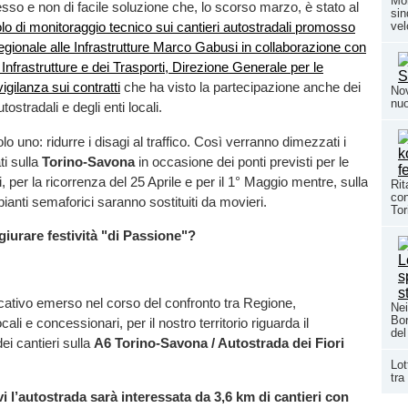
Mon
o e non di facile soluzione che, lo scorso marzo, è stato al
sin
vel
lo di monitoraggio tecnico sui cantieri autostradali promosso
egionale alle Infrastrutture Marco Gabusi in collaborazione con
e Infrastrutture e dei Trasporti, Direzione Generale per le
igilanza sui contratti
che ha visto la partecipazione anche dei
Nov
nuo
ostradali e degli enti locali.
olo uno: ridurre i disagi al traffico. Così verranno dimezzati i
ti sulla
Torino-Savona
in occasione dei ponti previsti per le
i, per la ricorrenza del 25 Aprile e per il 1° Maggio mentre, sulla
Rit
con
pianti semaforici saranno sostituiti da movieri.
Tor
iurare festività "di Passione"?
ificativo emerso nel corso del confronto tra Regione,
Nei
Bor
cali e concessionari, per il nostro territorio riguarda il
del
i cantieri sulla
A6 Torino-Savona / Autostrada dei Fiori
Lot
tra
vi l’autostrada sarà interessata da 3,6 km di cantieri con