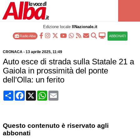
Edizione locale
IlNazionale.it
Radio Alba
ABBONATI
CRONACA
-
13 aprile 2025
, 11:49
Auto esce di strada sulla Statale 21 a
Gaiola in prossimità del ponte
dell'Olla: un ferito
Condividi
Facebook
X
WhatsApp
Email
Questo contenuto è riservato agli
abbonati