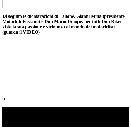
Di seguito le dichiarazioni di Tallone, Gianni Mina (presidente
Motoclub Fossano) e Don Mario Dompè, per tutti Don Biker
vista la sua passione e vicinanza al mondo dei motociclisti
(guarda il VIDEO)
sdl
TI RICORDI COSA È SUCCESSO L’ANNO
SCORSO AD AGOSTO?
Ascolta il podcast con le notizie da non dimenticare