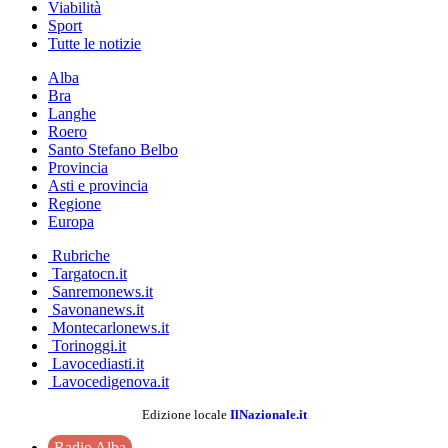
Viabilità
Sport
Tutte le notizie
Alba
Bra
Langhe
Roero
Santo Stefano Belbo
Provincia
Asti e provincia
Regione
Europa
Rubriche
Targatocn.it
Sanremonews.it
Savonanews.it
Montecarlonews.it
Torinoggi.it
Lavocediasti.it
Lavocedigenova.it
Edizione locale
IlNazionale.it
Radio Alba