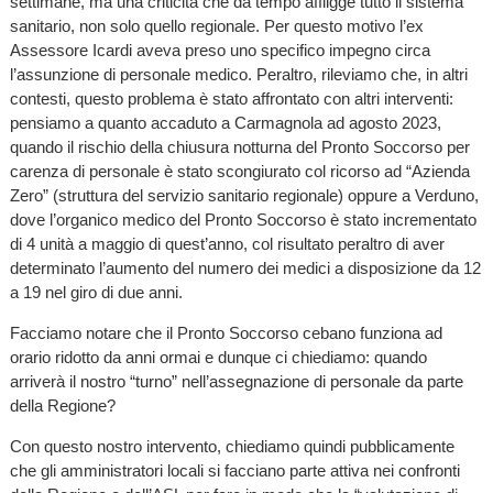
settimane, ma una criticità che da tempo affligge tutto il sistema
sanitario, non solo quello regionale. Per questo motivo l’ex
Assessore Icardi aveva preso uno specifico impegno circa
l’assunzione di personale medico. Peraltro, rileviamo che, in altri
contesti, questo problema è stato affrontato con altri interventi:
pensiamo a quanto accaduto a Carmagnola ad agosto 2023,
quando il rischio della chiusura notturna del Pronto Soccorso per
carenza di personale è stato scongiurato col ricorso ad “Azienda
Zero” (struttura del servizio sanitario regionale) oppure a Verduno,
dove l’organico medico del Pronto Soccorso è stato incrementato
di 4 unità a maggio di quest’anno, col risultato peraltro di aver
determinato l’aumento del numero dei medici a disposizione da 12
a 19 nel giro di due anni.
Facciamo notare che il Pronto Soccorso cebano funziona ad
orario ridotto da anni ormai e dunque ci chiediamo: quando
arriverà il nostro “turno” nell’assegnazione di personale da parte
della Regione?
Con questo nostro intervento, chiediamo quindi pubblicamente
che gli amministratori locali si facciano parte attiva nei confronti