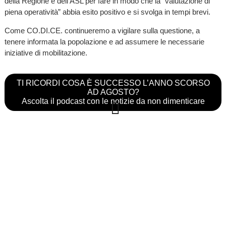
della Regione e dell’ASL per fare in modo che la “valutazione di
piena operatività” abbia esito positivo e si svolga in tempi brevi.
Come CO.DI.CE. continueremo a vigilare sulla questione, a
tenere informata la popolazione e ad assumere le necessarie
iniziative di mobilitazione.
TI RICORDI COSA È SUCCESSO L’ANNO SCORSO
AD AGOSTO?
Ascolta il podcast con le notizie da non dimenticare