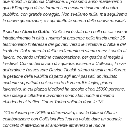
due mondi in profonda Collisione. Il prossimo anno manterremo
quindi l'impegno di trasformarci ed evolvere insieme al nostro
pubblico, con grande coraggio. Non sveliamo nulla, ma seguiremo
le nuove generazioni, e soprattutto la ricerca della nuova musica".
Il sindaco
Alberto Gatto
: "Collisioni è stata una bella occasione di
intrattenimento in città. I numeri di presenze nella fascia under 25
testimoniano l’interesse dei giovani verso le iniziative di Alba e del
territorio. Dal momento dell’insediamento ci siamo messi subito al
lavoro, trovando un’ottima collaborazione, per gestire al meglio il
Festival. Con un bel lavoro di squadra, insieme a Collisioni, Forze
dell’ordine e l’assessore Davide Tibaldi, siamo riusciti a migliorare
la gestione della viabilità rispetto agli anni passati, un risultato
evidente soprattutto nel concerto di venerdì 5 luglio, giorno
lavorativo, in cui piazza Medford ha accolto circa 15000 persone,
ma i disagi a cittadini e lavoratori sono stati ridotti al minimo
chiudendo al traffico Corso Torino soltanto dopo le 18".
"40 volontari per l’80% di differenziata, così la Città di Alba in
collaborazione con Collisioni Festival ha voluto dare un segnale
concreto di attenzione all’ambiente attraverso le nuove