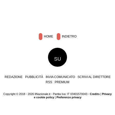
HOME
INDIETRO
SU
REDAZIONE
PUBBLICITÀ
INVIA COMUNICATO
SCRIVI AL DIRETTORE
RSS
PREMIUM
Copyright © 2018 - 2026 IlNazionale.it - Partita Iva: IT 03401570043 -
Credits
|
Privacy
e cookie policy
|
Preferenze privacy