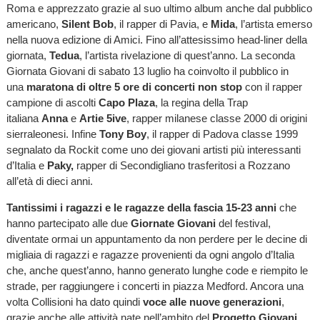
Roma e apprezzato grazie al suo ultimo album anche dal pubblico
americano,
Silent Bob
, il rapper di Pavia, e
Mida
, l’artista emerso
nella nuova edizione di Amici. Fino all’attesissimo head-liner della
giornata,
Tedua
, l’artista rivelazione di quest’anno. La seconda
Giornata Giovani di sabato 13 luglio ha coinvolto il pubblico in
una
maratona di oltre 5 ore di concerti non stop
con il rapper
campione di ascolti
Capo Plaza
, la regina della Trap
italiana
Anna
e
Artie 5ive
, rapper milanese classe 2000 di origini
sierraleonesi. Infine
Tony Boy
, il rapper di Padova classe 1999
segnalato da Rockit come uno dei giovani artisti più interessanti
d’Italia e
Paky,
rapper di Secondigliano trasferitosi a Rozzano
all’età di dieci anni.
Tantissimi i ragazzi e le ragazze della fascia 15-23 anni
che
hanno partecipato alle due
Giornate Giovani
del festival,
diventate ormai un appuntamento da non perdere per le decine di
migliaia di ragazzi e ragazze provenienti da ogni angolo d’Italia
che, anche quest’anno, hanno generato lunghe code e riempito le
strade, per raggiungere i concerti in piazza Medford. Ancora una
volta Collisioni ha dato quindi
voce alle nuove generazioni
,
grazie anche alle attività nate nell’ambito del
Progetto Giovani
,