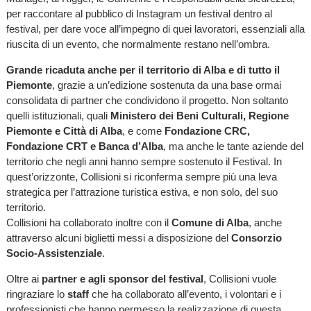
per raccontare al pubblico di Instagram un festival dentro al
festival, per dare voce all’impegno di quei lavoratori, essenziali alla
riuscita di un evento, che normalmente restano nell’ombra.
Grande ricaduta anche per il territorio di Alba e di tutto il
Piemonte
, grazie a un’edizione sostenuta da una base ormai
consolidata di partner che condividono il progetto. Non soltanto
quelli istituzionali, quali
Ministero dei Beni Culturali, Regione
Piemonte e Città di Alba
, e come
Fondazione CRC,
Fondazione CRT e Banca d’Alba
, ma anche le tante aziende del
territorio che negli anni hanno sempre sostenuto il Festival. In
quest’orizzonte, Collisioni si riconferma sempre più una leva
strategica per l’attrazione turistica estiva, e non solo, del suo
territorio.
Collisioni ha collaborato inoltre con il
Comune di Alba
, anche
attraverso alcuni biglietti messi a disposizione del
Consorzio
Socio-Assistenziale
.
Oltre ai
partner e agli sponsor del festival
, Collisioni vuole
ringraziare lo
staff
che ha collaborato all’evento, i volontari e i
professionisti che hanno permesso la realizzazione di questa