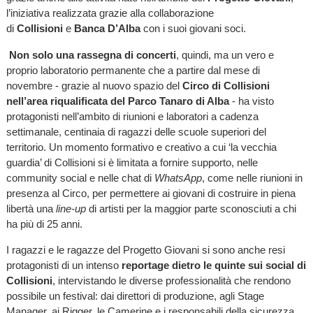
l’iniziativa realizzata grazie alla collaborazione
di
Collisioni
e
Banca D’Alba
con i suoi giovani soci.
Non solo una rassegna di concerti
, quindi, ma un vero e
proprio laboratorio permanente che a partire dal mese di
novembre - grazie al nuovo spazio del
Circo di Collisioni
nell’area riqualificata del Parco Tanaro di Alba
- ha visto
protagonisti nell’ambito di riunioni e laboratori a cadenza
settimanale, centinaia di ragazzi delle scuole superiori del
territorio. Un momento formativo e creativo a cui ‘la vecchia
guardia’ di Collisioni si è limitata a fornire supporto, nelle
community social e nelle chat di
WhatsApp
, come nelle riunioni in
presenza al Circo, per permettere ai giovani di costruire in piena
libertà una
line-up
di artisti per la maggior parte sconosciuti a chi
ha più di 25 anni.
I ragazzi e le ragazze del Progetto Giovani si sono anche resi
protagonisti di un intenso
reportage dietro le quinte sui social di
Collisioni
, intervistando le diverse professionalità che rendono
possibile un festival: dai direttori di produzione, agli Stage
Manager, ai Rigger, le Camerine e i responsabili della sicurezza,