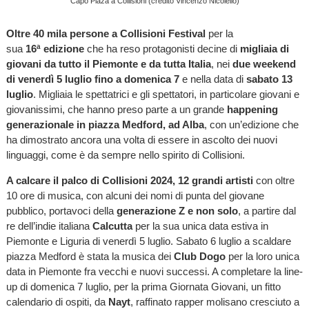
Capo Plaza a Collisioni (credito Vincenzo Nicolello)
Oltre 40 mila persone a Collisioni Festival
per la
sua
16ª
edizione
che ha reso protagonisti decine di
migliaia di
giovani da tutto il Piemonte e da tutta Italia
, nei
due weekend
di venerdì 5 luglio fino a domenica 7
e nella data di
sabato 13
luglio
. Migliaia le spettatrici e gli spettatori, in particolare giovani e
giovanissimi, che hanno preso parte a un grande
happening
generazionale in piazza Medford, ad Alba
, con un’edizione che
ha dimostrato ancora una volta di essere in ascolto dei nuovi
linguaggi, come è da sempre nello spirito di Collisioni.
A calcare il palco di Collisioni 2024, 12 grandi artisti
con oltre
10 ore di musica, con alcuni dei nomi di punta del giovane
pubblico, portavoci della
generazione Z e non solo
, a partire dal
re dell’indie italiana
Calcutta
per la sua unica data estiva in
Piemonte e Liguria di venerdì 5 luglio. Sabato 6 luglio a scaldare
piazza Medford è stata la musica dei
Club Dogo
per la loro unica
data in Piemonte fra vecchi e nuovi successi. A completare la line-
up di domenica 7 luglio, per la prima Giornata Giovani, un fitto
calendario di ospiti, da
Nayt
, raffinato rapper molisano cresciuto a