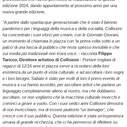
edizione 2024, dando appuntamento al prossimo anno per una
nuova grande edizione.
"A partire dallo spartiacque generazionale che è stato il biennio
pandemico per i linguaggi della musica e della socialitá, Collisioni
ha concentrato i suoi sforzi per creare, con le Giornate Giovani,
un momento di chiamata in piazza con ‘la prima volta sotto a un
palco’ di una fascia di pubblico che resta spesso invisibile e che
sui media più tradizionali non trova voce. -
racconta
Filippo
Taricco, Direttore artistico di Collisioni
- Portare migliaia di
ragazzi di 12/16 anni in piazza serve a ricordarsi della loro
esistenza da un punto di vista culturale, e ad ascoltare i loro sogni,
e i loro bisogni. Sabato è stato per molti di loro il primo evento di
musica a cui hanno assistito, per ascoltare artisti che parlano un
linguaggio completamente alieno al nostro, ma che dobbiamo
ascoltare, se non vogliamo che la macchina culturale invecchi e
cominci a girare a vuoto. Con i suoi sedici anni Collisioni dimostra
di non invecchiare, ma di essere piuttosto “un teenager", che
cresce con il suo pubblico. Questa edizione è stata un’esperienza
umana di grande ricchezza, che ci ha permesso di riflettere su