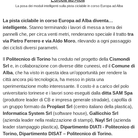
La posa dei moduli intelligenti sulla pista ciclabile in corso Europa ad Alba
La pista ciclabile in corso Europa ad Alba diventa…
intelligente.
Stanno terminando i lavori di messa a terra dei
pannelli che, per circa venti metri, renderanno speciale il tratto
tra
via Pietro Ferrero e via Aldo Moro
, rilevando a ogni passaggio
dei ciclisti diversi parametri.
Il
Politecnico di Torino
ha creduto nel progetto della
Cismondi
Srl
e, in collaborazione con diverse ditte cuneesi, ed il
Comune di
Alba
, che ha visto in questa idea un’opportunità per rendere la
città ancora più tecnologica, ha messo in pista una
sperimentazione molto interessante. Il costo è a carico del polo
universitario torinese e i lavori sono eseguiti dalla
ditta SAM Spa
(produttore leader di CB e impresa generale stradale), capofila di
un gruppo formato da
Proplast Srl
(centro italiano della plastica),
Informatica System Srl
(software house),
Gallicchio Srl
(azienda leader nella realizzazione di stampi),
Nayl Srl
(azienda
leader stampaggio plastica),
Dipartimento DIATI - Politecnico di
Torino, Dipartimento DISAT – Politecnico di Torino.