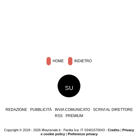
HOME
INDIETRO
SU
REDAZIONE
PUBBLICITÀ
INVIA COMUNICATO
SCRIVI AL DIRETTORE
RSS
PREMIUM
Copyright © 2018 - 2026 IlNazionale.it - Partita Iva: IT 03401570043 -
Credits
|
Privacy
e cookie policy
|
Preferenze privacy