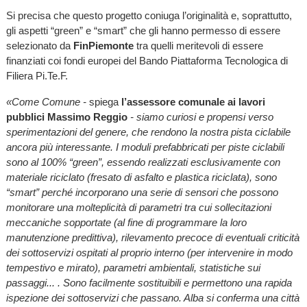
Si precisa che questo progetto coniuga l’originalità e, soprattutto,
gli aspetti “green” e “smart” che gli hanno permesso di essere
selezionato da
FinPiemonte
tra quelli meritevoli di essere
finanziati coi fondi europei del Bando Piattaforma Tecnologica di
Filiera Pi.Te.F.
«Come Comune -
spiega
l’assessore comunale ai lavori
pubblici
Massimo Reggio
- siamo curiosi e propensi verso
sperimentazioni del genere, che rendono la nostra pista ciclabile
ancora più interessante. I moduli prefabbricati per piste ciclabili
sono al 100% “green”, essendo realizzati esclusivamente con
materiale riciclato (fresato di asfalto e plastica riciclata), sono
“smart” perché incorporano una serie di sensori che possono
monitorare una molteplicità di parametri tra cui sollecitazioni
meccaniche sopportate (al fine di programmare la loro
manutenzione predittiva), rilevamento precoce di eventuali criticità
dei sottoservizi ospitati al proprio interno (per intervenire in modo
tempestivo e mirato), parametri ambientali, statistiche sui
passaggi... . Sono facilmente sostituibili e permettono una rapida
ispezione dei sottoservizi che passano. Alba si conferma una città