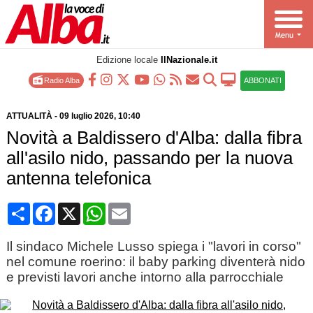
Edizione locale
IlNazionale.it
Radio Alba
ABBONATI
ATTUALITÀ
-
09 luglio 2026
, 10:40
Novità a Baldissero d'Alba: dalla fibra
all'asilo nido, passando per la nuova
antenna telefonica
Condividi
Facebook
X
WhatsApp
Email
Il sindaco Michele Lusso spiega i "lavori in corso"
nel comune roerino: il baby parking diventerà nido
e previsti lavori anche intorno alla parrocchiale