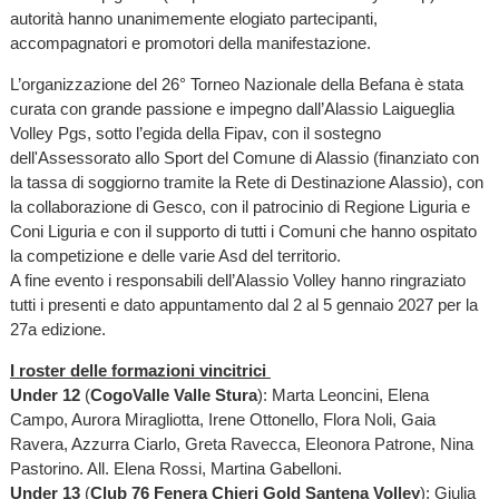
autorità hanno unanimemente elogiato partecipanti,
accompagnatori e promotori della manifestazione.
L’organizzazione del 26° Torneo Nazionale della Befana è stata
curata con grande passione e impegno dall’Alassio Laigueglia
Volley Pgs, sotto l’egida della Fipav, con il sostegno
dell'Assessorato allo Sport del Comune di Alassio (finanziato con
la tassa di soggiorno tramite la Rete di Destinazione Alassio), con
la collaborazione di Gesco, con il patrocinio di Regione Liguria e
Coni Liguria e con il supporto di tutti i Comuni che hanno ospitato
la competizione e delle varie Asd del territorio.
A fine evento i responsabili dell’Alassio Volley hanno ringraziato
tutti i presenti e dato appuntamento dal 2 al 5 gennaio 2027 per la
27a edizione.
I roster delle formazioni vincitrici
Under 12
(
CogoValle Valle Stura
): Marta Leoncini, Elena
Campo, Aurora Miragliotta, Irene Ottonello, Flora Noli, Gaia
Ravera, Azzurra Ciarlo, Greta Ravecca, Eleonora Patrone, Nina
Pastorino. All. Elena Rossi, Martina Gabelloni.
Under 13
(
Club 76 Fenera Chieri Gold Santena Volley
): Giulia