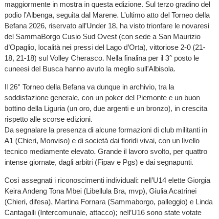
maggiormente in mostra in questa edizione. Sul terzo gradino del
podio l’Albenga, seguita dal Marene. L’ultimo atto del Torneo della
Befana 2026, riservato all’Under 18, ha visto trionfare le novaresi
del SammaBorgo Cusio Sud Ovest (con sede a San Maurizio
d’Opaglio, località nei pressi del Lago d’Orta), vittoriose 2-0 (21-
18, 21-18) sul Volley Cherasco. Nella finalina per il 3° posto le
cuneesi del Busca hanno avuto la meglio sull’Albisola.
Il 26° Torneo della Befana va dunque in archivio, tra la
soddisfazione generale, con un poker del Piemonte e un buon
bottino della Liguria (un oro, due argenti e un bronzo), in crescita
rispetto alle scorse edizioni.
Da segnalare la presenza di alcune formazioni di club militanti in
A1 (Chieri, Monviso) e di società dai floridi vivai, con un livello
tecnico mediamente elevato. Grande il lavoro svolto, per quattro
intense giornate, dagli arbitri (Fipav e Pgs) e dai segnapunti.
Così assegnati i riconoscimenti individuali: nell’U14 elette Giorgia
Keira Andeng Tona Mbei (Libellula Bra, mvp), Giulia Acatrinei
(Chieri, difesa), Martina Fornara (Sammaborgo, palleggio) e Linda
Cantagalli (Intercomunale, attacco); nell’U16 sono state votate