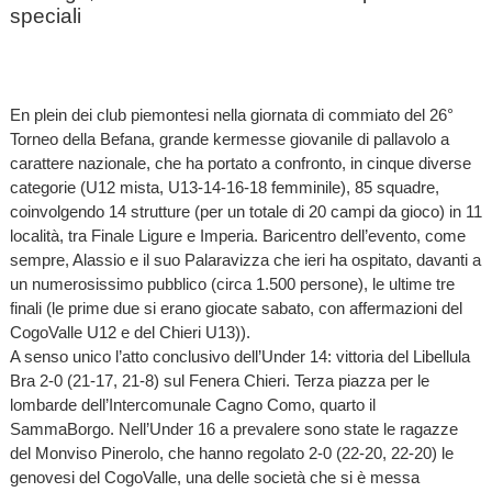
speciali
En plein dei club piemontesi nella giornata di commiato del 26°
Torneo della Befana, grande kermesse giovanile di pallavolo a
carattere nazionale, che ha portato a confronto, in cinque diverse
categorie (U12 mista, U13-14-16-18 femminile), 85 squadre,
coinvolgendo 14 strutture (per un totale di 20 campi da gioco) in 11
località, tra Finale Ligure e Imperia. Baricentro dell’evento, come
sempre, Alassio e il suo Palaravizza che ieri ha ospitato, davanti a
un numerosissimo pubblico (circa 1.500 persone), le ultime tre
finali (le prime due si erano giocate sabato, con affermazioni del
CogoValle U12 e del Chieri U13)).
A senso unico l’atto conclusivo dell’Under 14: vittoria del Libellula
Bra 2-0 (21-17, 21-8) sul Fenera Chieri. Terza piazza per le
lombarde dell’Intercomunale Cagno Como, quarto il
SammaBorgo. Nell’Under 16 a prevalere sono state le ragazze
del Monviso Pinerolo, che hanno regolato 2-0 (22-20, 22-20) le
genovesi del CogoValle, una delle società che si è messa