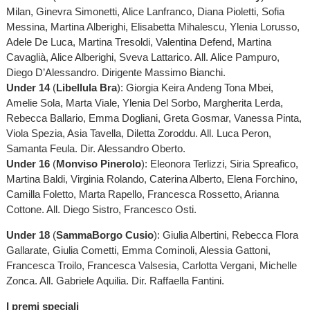
Milan, Ginevra Simonetti, Alice Lanfranco, Diana Pioletti, Sofia
Messina, Martina Alberighi, Elisabetta Mihalescu, Ylenia Lorusso,
Adele De Luca, Martina Tresoldi, Valentina Defend, Martina
Cavaglià, Alice Alberighi, Sveva Lattarico. All. Alice Pampuro,
Diego D’Alessandro. Dirigente Massimo Bianchi.
Under 14
(
Libellula Bra
): Giorgia Keira Andeng Tona Mbei,
Amelie Sola, Marta Viale, Ylenia Del Sorbo, Margherita Lerda,
Rebecca Ballario, Emma Dogliani, Greta Gosmar, Vanessa Pinta,
Viola Spezia, Asia Tavella, Diletta Zoroddu. All. Luca Peron,
Samanta Feula. Dir. Alessandro Oberto.
Under 16
(
Monviso Pinerolo
): Eleonora Terlizzi, Siria Spreafico,
Martina Baldi, Virginia Rolando, Caterina Alberto, Elena Forchino,
Camilla Foletto, Marta Rapello, Francesca Rossetto, Arianna
Cottone. All. Diego Sistro, Francesco Osti.
Under 18
(
SammaBorgo Cusio
): Giulia Albertini, Rebecca Flora
Gallarate, Giulia Cometti, Emma Cominoli, Alessia Gattoni,
Francesca Troilo, Francesca Valsesia, Carlotta Vergani, Michelle
Zonca. All. Gabriele Aquilia. Dir. Raffaella Fantini.
I premi speciali