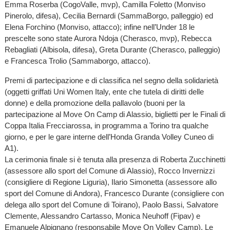
Emma Roserba (CogoValle, mvp), Camilla Foletto (Monviso
Pinerolo, difesa), Cecilia Bernardi (SammaBorgo, palleggio) ed
Elena Forchino (Monviso, attacco); infine nell’Under 18 le
prescelte sono state Aurora Ndoja (Cherasco, mvp), Rebecca
Rebagliati (Albisola, difesa), Greta Durante (Cherasco, palleggio)
e Francesca Trolio (Sammaborgo, attacco).
Premi di partecipazione e di classifica nel segno della solidarietà
(oggetti griffati Uni Women Italy, ente che tutela di diritti delle
donne) e della promozione della pallavolo (buoni per la
partecipazione al Move On Camp di Alassio, biglietti per le Finali di
Coppa Italia Frecciarossa, in programma a Torino tra qualche
giorno, e per le gare interne dell’Honda Granda Volley Cuneo di
A1).
La cerimonia finale si è tenuta alla presenza di Roberta Zucchinetti
(assessore allo sport del Comune di Alassio), Rocco Invernizzi
(consigliere di Regione Liguria), Ilario Simonetta (assessore allo
sport del Comune di Andora), Francesco Durante (consigliere con
delega allo sport del Comune di Toirano), Paolo Bassi, Salvatore
Clemente, Alessandro Cartasso, Monica Neuhoff (Fipav) e
Emanuele Alpignano (responsabile Move On Volley Camp). Le