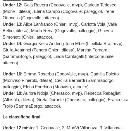
Under 12:
Gaia Ravera (Cogovalle, mvp), Carlotta Tedesco
(MonVi, difesa), Elena Campo (Cogovalle, palleggio), Irene
Ottonello (Cogovalle, attacco).
Under 13
: Alice Lanfranco (Chieri, mvp), Carlotta Vola (Valle
Belbo, difesa), Marta Rena (Cogovalle, palleggio), Ginevra
Simonetti (Chieri, attacco).
Under 14
: Giorgia Keira Andeng Tona Mbei (Libellula Bra, mvp),
Giulia Acatrinei (Fenera Chieri, difesa), Martina Fornara
(SammaBorgo, palleggio), Linda Cantagalli (Intercomunale,
attacco).
Under 16
: Emma Roserba (CogoValle, mvp), Camilla Foletto
(Monviso Pinerolo, difesa), Cecilia Bernardi (Sammaborgo,
palleggio), Elena Forchino (Monviso, attacco).
Under 18
: Aurora Ndoja (Cherasco, mvp), Rebecca Rebagliati
(Albisola, difesa), Greta Durante (Cherasco, palleggio), Francesca
Trolio (SammaBorgo, attacco).
L
e classifiche finali
Under 12 misto
: 1. Cogovalle, 2. MonVi Villanova, 3. Villanova