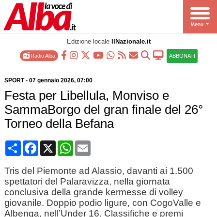
Edizione locale
IlNazionale.it
Radio Alba
ABBONATI
SPORT
-
07 gennaio 2026
, 07:00
Festa per Libellula, Monviso e
SammaBorgo del gran finale del 26°
Torneo della Befana
Condividi
Facebook
X
WhatsApp
Email
Tris del Piemonte ad Alassio, davanti ai 1.500
spettatori del Palaravizza, nella giornata
conclusiva della grande kermesse di volley
giovanile. Doppio podio ligure, con CogoValle e
Albenga, nell’Under 16. Classifiche e premi