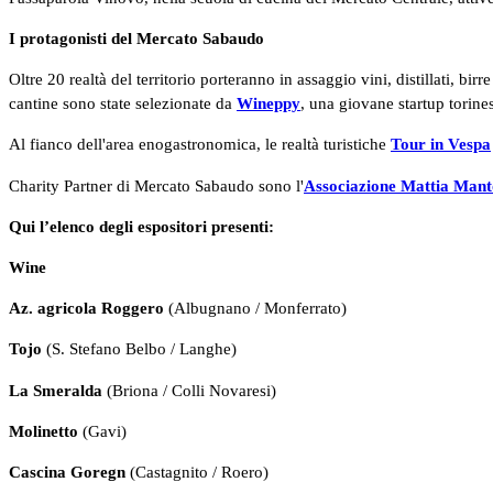
I protagonisti del Mercato Sabaudo
Oltre 20 realtà del territorio porteranno in assaggio vini, distillati, 
cantine sono state selezionate da
Wineppy
, una giovane startup torine
Al fianco dell'area enogastronomica, le realtà turistiche
Tour in Vespa
Charity Partner di Mercato Sabaudo sono l'
Associazione Mattia Man
Qui l’elenco degli espositori presenti:
Wine
Az. agricola Roggero
(Albugnano / Monferrato)
Tojo
(S. Stefano Belbo / Langhe)
La Smeralda
(Briona / Colli Novaresi)
Molinetto
(Gavi)
Cascina Goregn
(Castagnito / Roero)