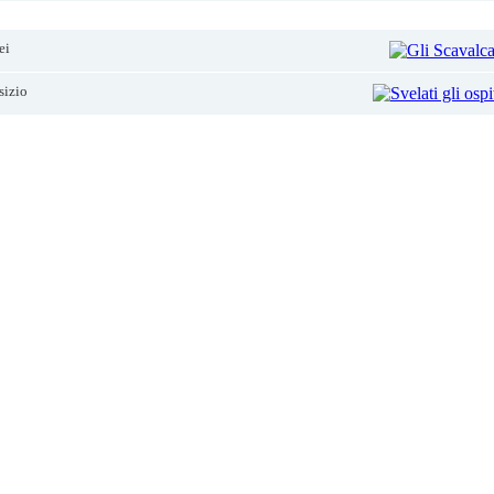
ei
sizio