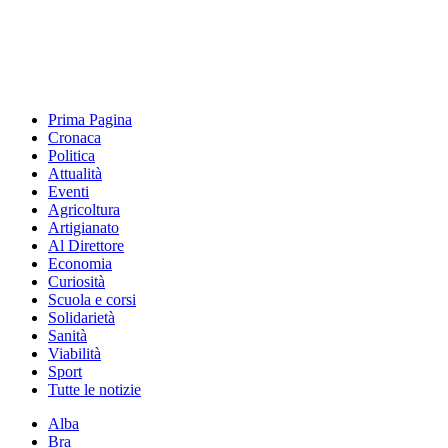
Prima Pagina
Cronaca
Politica
Attualità
Eventi
Agricoltura
Artigianato
Al Direttore
Economia
Curiosità
Scuola e corsi
Solidarietà
Sanità
Viabilità
Sport
Tutte le notizie
Alba
Bra