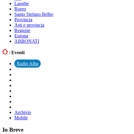
Langhe
Roero
Santo Stefano Belbo
Provincia
Asti e provincia
Regione
Europa
ABBONATI
/
Eventi
Radio Alba
Archivio
Mobile
In Breve