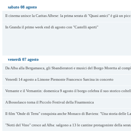
sabato 08 agosto
Il cinema unisce la Caritas Albese: la prima serata di "Quasi amici" è già un pic
In Granda il primo week end di agosto con "Castelli aperti"
venerdì 07 agosto
Da Alba alla Bergamasca, gli Sbandieratori e musici del Borgo Moretta al compl
Venerdì 14 agosto a Limone Piemonte Francesco Sarcina in concerto
Vernante e il Vernantin: domenica 9 agosto il borgo celebra il suo storico coltel
A Bossolasco torna il Piccolo Festival della Fisarmonica
Il film "Onde di Terra" conquista anche Monaco di Baviera: "Una storia delle La
"Notti del Vino" cresce ad Alba: salgono a 13 le cantine protagoniste della sera