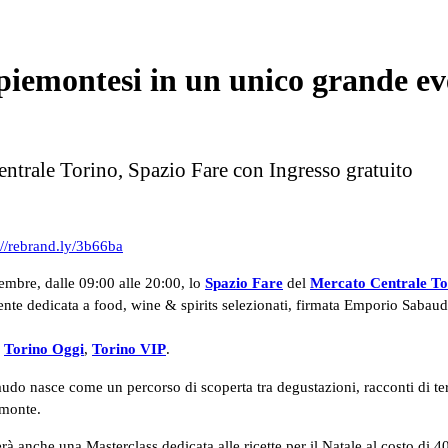
piemontesi in un unico grande ev
rale Torino, Spazio Fare con Ingresso gratuito
://rebrand.ly/3b66ba
embre, dalle 09:00 alle 20:00, lo
Spazio Fare
del
Mercato Centrale To
ente dedicata a food, wine & spirits selezionati, firmata Emporio Saba
,
Torino Oggi
,
Torino VIP
.
audo nasce come un percorso di scoperta tra degustazioni, racconti di terr
emonte.
à anche una Masterclass dedicata alle ricette per il Natale al costo di 4