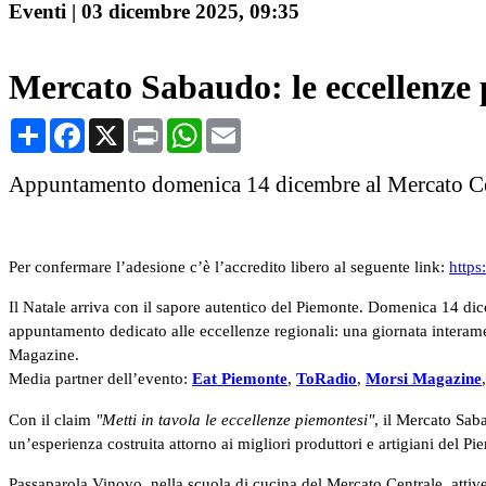
Eventi
|
03 dicembre 2025, 09:35
Mercato Sabaudo: le eccellenze 
Condividi
Facebook
X
Print
WhatsApp
Email
Appuntamento domenica 14 dicembre al Mercato Cent
Per confermare l’adesione c’è l’accredito libero al seguente link:
https
Il Natale arriva con il sapore autentico del Piemonte. Domenica 14 dic
appuntamento dedicato alle eccellenze regionali: una giornata interam
Magazine.
Media partner dell’evento:
Eat Piemonte
,
ToRadio
,
Morsi Magazine
Con il claim
"Metti in tavola le eccellenze piemontesi"
, il Mercato Sab
un’esperienza costruita attorno ai migliori produttori e artigiani del Pi
Passaparola Vinovo, nella scuola di cucina del Mercato Centrale, attiver