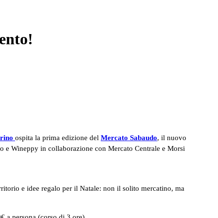
ento!
rino
ospita la prima edizione del
Mercato Sabaudo
, il nuovo
udo e Wineppy in collaborazione con Mercato Centrale e Morsi
itorio e idee regalo per il Natale: non il solito mercatino, ma
0€ a persona (corso di 3 ore).