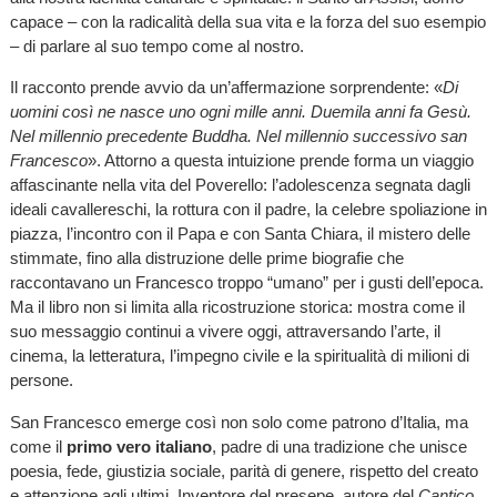
capace – con la radicalità della sua vita e la forza del suo esempio
– di parlare al suo tempo come al nostro.
Il racconto prende avvio da un’affermazione sorprendente: «
Di
uomini così ne nasce uno ogni mille anni. Duemila anni fa Gesù.
Nel millennio precedente Buddha. Nel millennio successivo san
Francesco
». Attorno a questa intuizione prende forma un viaggio
affascinante nella vita del Poverello: l’adolescenza segnata dagli
ideali cavallereschi, la rottura con il padre, la celebre spoliazione in
piazza, l’incontro con il Papa e con Santa Chiara, il mistero delle
stimmate, fino alla distruzione delle prime biografie che
raccontavano un Francesco troppo “umano” per i gusti dell’epoca.
Ma il libro non si limita alla ricostruzione storica: mostra come il
suo messaggio continui a vivere oggi, attraversando l’arte, il
cinema, la letteratura, l’impegno civile e la spiritualità di milioni di
persone.
San Francesco emerge così non solo come patrono d’Italia, ma
come il
primo vero italiano
, padre di una tradizione che unisce
poesia, fede, giustizia sociale, parità di genere, rispetto del creato
e attenzione agli ultimi. Inventore del presepe, autore del
Cantico