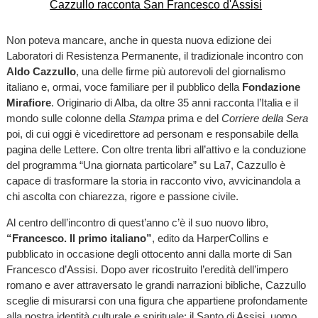
Non poteva mancare, anche in questa nuova edizione dei
Laboratori di Resistenza Permanente, il tradizionale incontro con
Aldo Cazzullo
, una delle firme più autorevoli del giornalismo
italiano e, ormai, voce familiare per il pubblico della
Fondazione
Mirafiore
. Originario di Alba, da oltre 35 anni racconta l’Italia e il
mondo sulle colonne della
Stampa
prima e del
Corriere della Sera
poi, di cui oggi è vicedirettore ad personam e responsabile della
pagina delle Lettere. Con oltre trenta libri all’attivo e la conduzione
del programma “Una giornata particolare” su La7, Cazzullo è
capace di trasformare la storia in racconto vivo, avvicinandola a
chi ascolta con chiarezza, rigore e passione civile.
Al centro dell’incontro di quest’anno c’è il suo nuovo libro,
“Francesco. Il primo italiano”
, edito da HarperCollins e
pubblicato in occasione degli ottocento anni dalla morte di San
Francesco d’Assisi. Dopo aver ricostruito l’eredità dell’impero
romano e aver attraversato le grandi narrazioni bibliche, Cazzullo
sceglie di misurarsi con una figura che appartiene profondamente
alla nostra identità culturale e spirituale: il Santo di Assisi, uomo