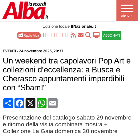
Edizione locale
IlNazionale.it
Radio Alba
ABBONATI
EVENTI
-
24 novembre 2025
, 20:37
Un weekend tra capolavori Pop Art e
collezioni d’eccellenza: a Busca e
Cherasco appuntamenti imperdibili
con “Sbam!”
Condividi
Facebook
X
WhatsApp
Email
Presentazione del catalogo sabato 29 novembre
e ritorno della visita combinata mostra +
Collezione La Gaia domenica 30 novembre