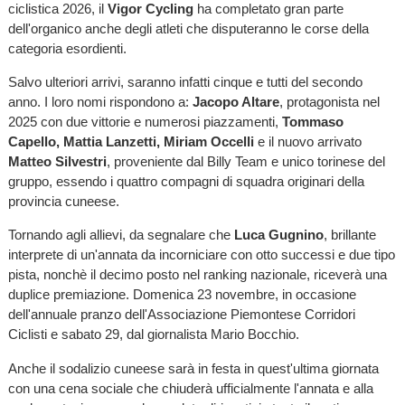
ciclistica 2026, il
Vigor Cycling
ha completato gran parte
dell'organico anche degli atleti che disputeranno le corse della
categoria esordienti.
Salvo ulteriori arrivi, saranno infatti cinque e tutti del secondo
anno. I loro nomi rispondono a:
Jacopo Altare
, protagonista nel
2025 con due vittorie e numerosi piazzamenti,
Tommaso
Capello, Mattia Lanzetti, Miriam Occelli
e il nuovo arrivato
Matteo Silvestri
, proveniente dal Billy Team e unico torinese del
gruppo, essendo i quattro compagni di squadra originari della
provincia cuneese.
Tornando agli allievi, da segnalare che
Luca Gugnino
, brillante
interprete di un'annata da incorniciare con otto successi e due tipo
pista, nonchè il decimo posto nel ranking nazionale, riceverà una
duplice premiazione. Domenica 23 novembre, in occasione
dell'annuale pranzo dell'Associazione Piemontese Corridori
Ciclisti e sabato 29, dal giornalista Mario Bocchio.
Anche il sodalizio cuneese sarà in festa in quest'ultima giornata
con una cena sociale che chiuderà ufficialmente l'annata e alla