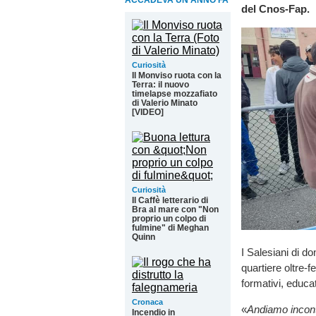
ACCADEVA UN ANNO FA
del Cnos-Fap.
Curiosità
Il Monviso ruota con la
Terra: il nuovo
timelapse mozzafiato
di Valerio Minato
[VIDEO]
Curiosità
Il Caffè letterario di
Bra al mare con "Non
proprio un colpo di
fulmine" di Meghan
Quinn
I Salesiani di d
quartiere oltre-
formativi, educati
Cronaca
«
Andiamo incontr
Incendio in