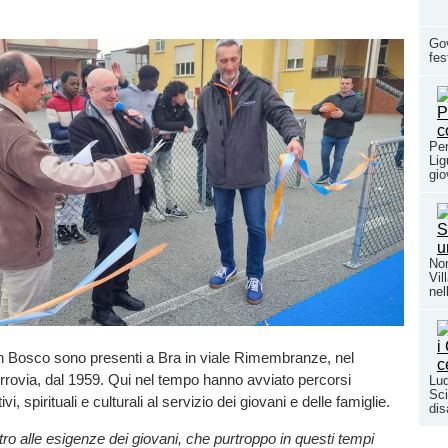
Gov
fes
Per
Lig
gio
Non
Vil
nel
on Bosco sono presenti a Bra in viale Rimembranze, nel
ferrovia, dal 1959. Qui nel tempo hanno avviato percorsi
Lud
Sci
vi, spirituali e culturali al servizio dei giovani e delle famiglie.
dis
o alle esigenze dei giovani, che purtroppo in questi tempi