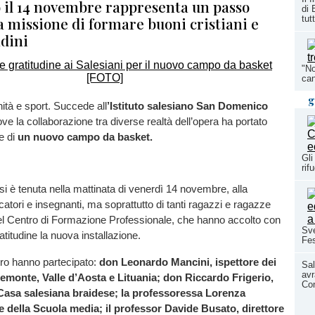
 il 14 novembre rappresenta un passo
di 
a missione di formare buoni cristiani e
tutt
adini
"No
can
g
unità e sport. Succede all
’Istituto salesiano San Domenico
ove la collaborazione tra diverse realtà dell’opera ha portato
ne di
un nuovo campo da basket.
Gli
rif
si è tenuta nella mattinata di venerdì 14 novembre, alla
atori e insegnanti, ma soprattutto di tanti ragazzi e ragazze
del Centro di Formazione Professionale, che hanno accolto con
Sve
titudine la nuova installazione.
Fes
tro hanno partecipato:
don Leonardo Mancini, ispettore dei
Sal
avr
iemonte, Valle d’Aosta e Lituania; don Riccardo Frigerio,
Co
 Casa salesiana braidese; la professoressa Lorenza
e della Scuola media; il professor Davide Busato, direttore