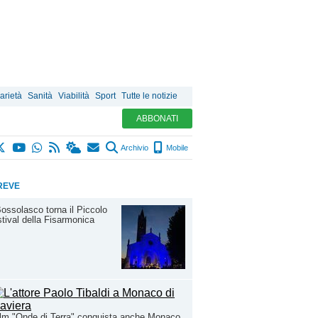
arietà
Sanità
Viabilità
Sport
Tutte le notizie
ABBONATI
Archivio
Mobile
REVE
ossolasco torna il Piccolo
tival della Fisarmonica
film "Onde di Terra" conquista anche Monaco