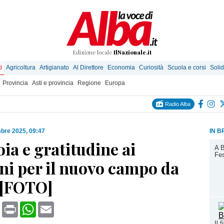
Edizione locale
IlNazionale.it
i
Agricoltura
Artigianato
Al Direttore
Economia
Curiosità
Scuola e corsi
Solid
Provincia
Asti e provincia
Regione
Europa
Radio Alba
bre 2025, 09:47
IN B
oia e gratitudine ai
A B
Fes
ni per il nuovo campo da
 [FOTO]
book
X
Print
WhatsApp
Email
Il 