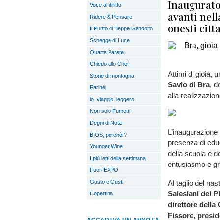
Inaugurato
Voce al diritto
avanti nell
Ridere & Pensare
onesti citt
Il Punto di Beppe Gandolfo
Schegge di Luce
Quarta Parete
Chiedo allo Chef
Attimi di gioia, 
Storie di montagna
Savio di Bra
, d
Farinél
alla realizzazio
io_viaggio_leggero
Non solo Fumetti
Degni di Nota
L’inaugurazione 
BIOS, perchè!?
presenza di educ
Younger Wine
della scuola e 
I più letti della settimana
entusiasmo e gra
Fuori EXPO
Al taglio del nas
Gusto e Gusti
Salesiani del P
Copertina
direttore della
Fissore, presid