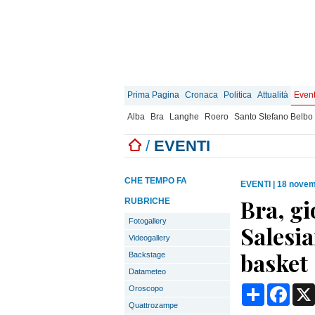
Prima Pagina
Cronaca
Politica
Attualità
Event
Alba
Bra
Langhe
Roero
Santo Stefano Belbo
/
EVENTI
CHE TEMPO FA
EVENTI
|
18 novem
Bra, gi
RUBRICHE
Fotogallery
Salesia
Videogallery
basket
Backstage
Datameteo
Condividi
Face
Oroscopo
Quattrozampe