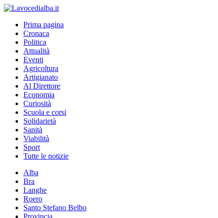
Prima pagina
Cronaca
Politica
Attualità
Eventi
Agricoltura
Artigianato
Al Direttore
Economia
Curiosità
Scuola e corsi
Solidarietà
Sanità
Viabilità
Sport
Tutte le notizie
Alba
Bra
Langhe
Roero
Santo Stefano Belbo
Provincia