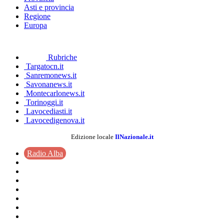
Asti e provincia
Regione
Europa
Rubriche
Targatocn.it
Sanremonews.it
Savonanews.it
Montecarlonews.it
Torinoggi.it
Lavocediasti.it
Lavocedigenova.it
Edizione locale
IlNazionale.it
Radio Alba