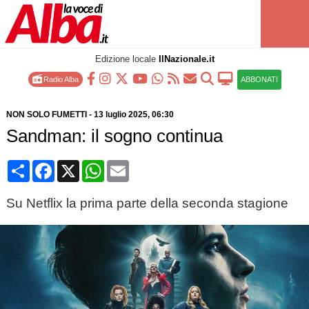
Edizione locale
IlNazionale.it
Radio Alba
ABBONATI
NON SOLO FUMETTI
-
13 luglio 2025
, 06:30
Sandman: il sogno continua
Condividi
Facebook
X
WhatsApp
Email
Su Netflix la prima parte della seconda stagione