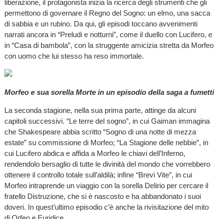
liberazione, il protagonista inizia la ricerca degli strumenti che gli
permettono di governare il Regno del Sogno: un elmo, una sacca
di sabbia e un rubino. Da qui, gli episodi toccano avvenimenti
narrati ancora in “Preludi e notturni”, come il duello con Lucifero, e
in “Casa di bambola”, con la struggente amicizia stretta da Morfeo
con uomo che lui stesso ha reso immortale.
Morfeo e sua sorella Morte in un episodio della saga a fumetti
La seconda stagione, nella sua prima parte, attinge da alcuni
capitoli successivi. “Le terre del sogno”, in cui Gaiman immagina
che Shakespeare abbia scritto “Sogno di una notte di mezza
estate” su commissione di Morfeo; “La Stagione delle nebbie”, in
cui Lucifero abdica e affida a Morfeo le chiavi dell’Inferno,
rendendolo bersaglio di tutte le divinità del mondo che vorrebbero
ottenere il controllo totale sull’aldilà; infine “Brevi Vite”, in cui
Morfeo intraprende un viaggio con la sorella Delirio per cercare il
fratello Distruzione, che si è nascosto e ha abbandonato i suoi
doveri. In quest’ultimo episodio c’è anche la rivisitazione del mito
di Orfeo e Euridice.