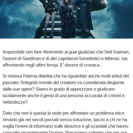
Impossibile non fare riferimento ai guai giudiziari che Neil Gaiman,
l’autore di Sandman e di altri capolavori fumettistici e letterari, sta
affrontando negli ultimi tempi. E’ dovere di cronaca.
Si rinnova l’eterna diatriba che ha riguardato anche molti artisti del
passato: l’integrità morale del creatore va considerata disgiunta
dalle sue opere? Siamo in grado di apprezzare o giudicare
lucidamente anche il genio di una persona accusata di crimini e
nefandezze?
Dato che non è questa la sede per affrontare un problema etico
rimasto già nei secoli passati senza soluzione, lascio a chi ne ha
voglia l’onere di informarsi sulle denunce e gli scandali che hanno
coinvolto recentemente l’autore. Precisiamo soltanto che per ora