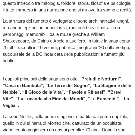
questo intreccio tra mitologia, folklore, storia, filosofia e psicologia,
il tutto immerso in una narrazione che si muove tra sogno e realtà.
La struttura del fumetto è variegata: ci sono archi narrativi lunghi,
ma anche episodi autoconclusivi, racconti brevi illustrati con
personaggi memorabili; dalle muse greche a William
Shakespeare, da Caino e Abele a Lucifero. In totale la saga conta
75 albi, raccolti in 10 volumi, pubblicati negli anni ‘90 dalla Vertigo,
succursale della DC incaricata delle pubblicazioni a fumetti più
adulte.
I capitoli principali della saga sono otto: “
Preludi e Notturni”,
“Casa di Bambola”, “Le Terre del Sogno”, “La Stagione delle
Nebbie”, “Il Gioco della Vita”, “Favole e Riflessi”, “Brevi
Vite”, “La Locanda alla Fine dei Mondi”, “Le Eumenidi”, “La
Veglia”.
La serie Netflix, nella prima stagione, è partita dal primo capitolo,
quello in cui si narra di Morfeo che, catturato da un occultista,
viene tenuto prigioniero da costui per oltre 70 anni. Dopo la sua