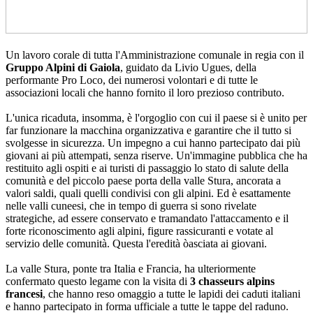
Un lavoro corale di tutta l'Amministrazione comunale in regia con il
Gruppo Alpini di Gaiola
, guidato da Livio Ugues, della
performante Pro Loco, dei numerosi volontari e di tutte le
associazioni locali che hanno fornito il loro prezioso contributo.
L'unica ricaduta, insomma, è l'orgoglio con cui il paese si è unito per
far funzionare la macchina organizzativa e garantire che il tutto si
svolgesse in sicurezza. Un impegno a cui hanno partecipato dai più
giovani ai più attempati, senza riserve. Un'immagine pubblica che ha
restituito agli ospiti e ai turisti di passaggio lo stato di salute della
comunità e del piccolo paese porta della valle Stura, ancorata a
valori saldi, quali quelli condivisi con gli alpini. Ed è esattamente
nelle valli cuneesi, che in tempo di guerra si sono rivelate
strategiche, ad essere conservato e tramandato l'attaccamento e il
forte riconoscimento agli alpini, figure rassicuranti e votate al
servizio delle comunità. Questa l'eredità òasciata ai giovani.
La valle Stura, ponte tra Italia e Francia, ha ulteriormente
confermato questo legame con la visita di
3 chasseurs alpins
francesi
, che hanno reso omaggio a tutte le lapidi dei caduti italiani
e hanno partecipato in forma ufficiale a tutte le tappe del raduno.