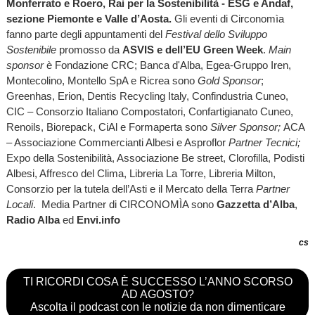
Monferrato e Roero, Rai per la Sostenibilità - ESG e Andaf,
sezione Piemonte e Valle d’Aosta.
Gli eventi di Circonomìa
fanno parte degli appuntamenti del
Festival dello Sviluppo
Sostenibile
promosso da
ASVIS e dell’EU Green Week
.
Main
sponsor
è Fondazione CRC; Banca d'Alba, Egea-Gruppo Iren,
Montecolino, Montello SpA e Ricrea sono
Gold Sponsor
;
Greenhas, Erion, Dentis Recycling Italy, Confindustria Cuneo,
CIC – Consorzio Italiano Compostatori, Confartigianato Cuneo,
Renoils, Biorepack, CiAl e Formaperta sono
Silver Sponsor;
ACA
– Associazione Commercianti Albesi e Asproflor
Partner Tecnici;
Expo della Sostenibilità, Associazione Be street, Clorofilla, Podisti
Albesi, Affresco del Clima, Libreria La Torre, Libreria Milton,
Consorzio per la tutela dell’Asti e il Mercato della Terra
Partner
Locali
. Media Partner di CIRCONOMÌA sono
Gazzetta d’Alba
,
Radio Alba
ed
Envi.info
cs
TI RICORDI COSA È SUCCESSO L’ANNO SCORSO
AD AGOSTO?
Ascolta il podcast con le notizie da non dimenticare