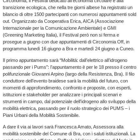
Circonomia, il Festival dedicato all’economia circolare e alla
transizione ecologica, che nella tre giorni albese ha registrato un
bilancio di oltre 1500 partecipanti con numerosi appuntamenti sold
out. Organizzato da Cooperativa Erica, AICA (Associazione
Internazionale per la Comunicazione Ambientale) e GMI
(Greening Marketing Italia), il Festival però non si ferma e
prosegue a giugno con due appuntamenti di Circonomia Off, in
programma lunedì 16 giugno a Bra e martedì 24 giugno a Cuneo.
Il primo appuntamento sarà “Mobilità: dall’elettrico all’idrogeno
passando per i Pums”: l’appuntamento è per le 18 presso il centro
polifunzionale Giovanni Arpino (largo della Resistenza, Bra). Il filo
conduttore dell’evento braidese sarà la mobilità del futuro, con
momenti di approfondimento, confronto e proposte, con esperti,
istituzioni e stakeholder per analizzare i principali scenari e
strumenti in campo, dal potenziale dell’idrogeno allo sviluppo della
mobilità elettrica, passando per il ruolo strategico dei PUMS – i
Piani Urbani della Mobilità Sostenibile.
A dare il via ai lavori sarà Francesca Amato, Assessora alla
mobilità sostenibile del Comune di Bra, con i saluti istituzionali. La