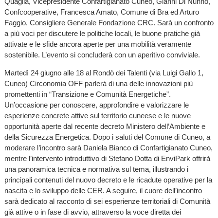
Quaglia, Vicepresidente Confartigianato Cuneo, Gianni Di Nunno,
Confcooperative, Francesca Amato, Comune di Bra ed Arturo
Faggio, Consigliere Generale Fondazione CRC. Sarà un confronto
a più voci per discutere le politiche locali, le buone pratiche già
attivate e le sfide ancora aperte per una mobilità veramente
sostenibile. L’evento si concluderà con un aperitivo conviviale.
Martedì 24 giugno alle 18 al Rondò dei Talenti (via Luigi Gallo 1,
Cuneo) Circonomia OFF parlerà di una delle innovazioni più
promettenti in “Transizione e Comunità Energetiche”.
Un’occasione per conoscere, approfondire e valorizzare le
esperienze concrete attive sul territorio cuneese e le nuove
opportunità aperte dal recente decreto Ministero dell’Ambiente e
della Sicurezza Energetica. Dopo i saluti del Comune di Cuneo, a
moderare l’incontro sarà Daniela Bianco di Confartigianato Cuneo,
mentre l’intervento introduttivo di Stefano Dotta di EnviPark offrirà
una panoramica tecnica e normativa sul tema, illustrando i
principali contenuti del nuovo decreto e le ricadute operative per la
nascita e lo sviluppo delle CER. A seguire, il cuore dell’incontro
sarà dedicato al racconto di sei esperienze territoriali di Comunità
già attive o in fase di avvio, attraverso la voce diretta dei