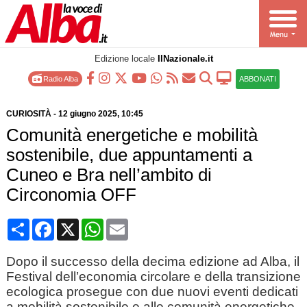
Edizione locale
IlNazionale.it
Radio Alba
ABBONATI
CURIOSITÀ
-
12 giugno 2025
, 10:45
Comunità energetiche e mobilità
sostenibile, due appuntamenti a
Cuneo e Bra nell’ambito di
Circonomia OFF
Condividi
Facebook
X
WhatsApp
Email
Dopo il successo della decima edizione ad Alba, il
Festival dell’economia circolare e della transizione
ecologica prosegue con due nuovi eventi dedicati
a mobilità sostenibile e alle comunità energetiche