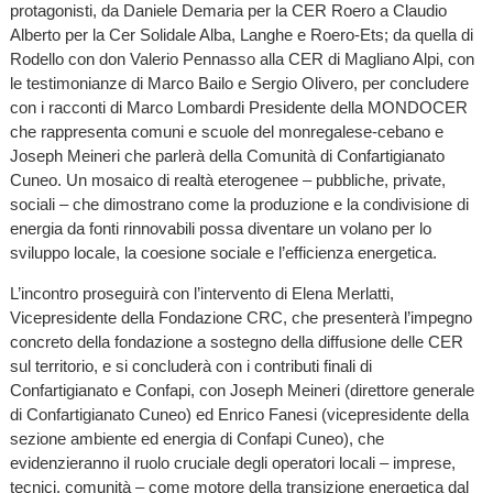
protagonisti, da Daniele Demaria per la CER Roero a Claudio
Alberto per la Cer Solidale Alba, Langhe e Roero-Ets; da quella di
Rodello con don Valerio Pennasso alla CER di Magliano Alpi, con
le testimonianze di Marco Bailo e Sergio Olivero, per concludere
con i racconti di Marco Lombardi Presidente della MONDOCER
che rappresenta comuni e scuole del monregalese-cebano e
Joseph Meineri che parlerà della Comunità di Confartigianato
Cuneo. Un mosaico di realtà eterogenee – pubbliche, private,
sociali – che dimostrano come la produzione e la condivisione di
energia da fonti rinnovabili possa diventare un volano per lo
sviluppo locale, la coesione sociale e l’efficienza energetica.
L’incontro proseguirà con l’intervento di Elena Merlatti,
Vicepresidente della Fondazione CRC, che presenterà l’impegno
concreto della fondazione a sostegno della diffusione delle CER
sul territorio, e si concluderà con i contributi finali di
Confartigianato e Confapi, con Joseph Meineri (direttore generale
di Confartigianato Cuneo) ed Enrico Fanesi (vicepresidente della
sezione ambiente ed energia di Confapi Cuneo), che
evidenzieranno il ruolo cruciale degli operatori locali – imprese,
tecnici, comunità – come motore della transizione energetica dal