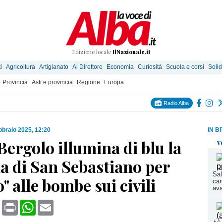
Edizione locale
IlNazionale.it
i
Agricoltura
Artigianato
Al Direttore
Economia
Curiosità
Scuola e corsi
Solid
Provincia
Asti e provincia
Regione
Europa
Radio Alba
bbraio 2025, 12:20
IN B
ergolo illumina di blu la
v
a di San Sebastiano per
Sal
o" alle bombe sui civili
car
ava
book
X
Print
WhatsApp
Email