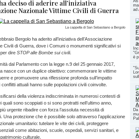
a deciso di aderire all’iniziativa
A6 
mar
azione Nazionale Vittime Civili di Guerra
ad 
La cappella di San Sebastiano a Bergolo
febbraio Bergolo ha aderito all’iniziativa dell’Associazione
 Civili di Guerra,
dove i Comuni o monumenti significativi si
Inc
 per dire
STOP alle Bombe sui civili.
"Gr
è p
animità dal Parlamento con la legge n.9 del 25 gennaio 2017,
"Su
za nasce con un duplice obiettivo: commemorare le vittime
Lor
sul
e guerre e promuovere una riflessione profonda sull’impatto
conflitti attuali hanno sulle popolazioni civili coinvolte.
ensificarsi della violenza indiscriminata in numerosi contesti di
i quali sono scoppiati o si sono protratti nell’ultimo anno,
iù urgente ribadire con forza l’assoluta necessità di
Da 
mus
li. Una protezione che è possibile solo attraverso l’applicazione
Pal
azionale umanitario: tutelare le vite dei civili, proteggere
senziali come abitazioni, scuole, ospedali, servizi sanitari, e
 patrimonio culturale.