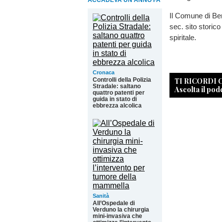
ACCADEVA UN ANNO FA
Il Comune di Ber
sec. sito storico
spiritale.
Cronaca
TI RICORDI
Controlli della Polizia
Stradale: saltano
Ascolta il pod
quattro patenti per
guida in stato di
ebbrezza alcolica
Sanità
All’Ospedale di
Verduno la chirurgia
mini-invasiva che