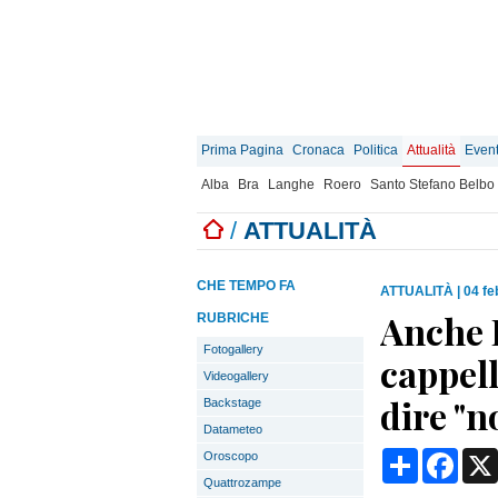
Prima Pagina
Cronaca
Politica
Attualità
Event
Alba
Bra
Langhe
Roero
Santo Stefano Belbo
/
ATTUALITÀ
CHE TEMPO FA
ATTUALITÀ
|
04 fe
Anche B
RUBRICHE
Fotogallery
cappell
Videogallery
dire "n
Backstage
Datameteo
Condividi
Face
Oroscopo
Quattrozampe