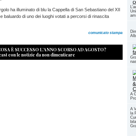
L’a
golo ha illuminato di blu la Cappella di San Sebastiano del XII
Uni
ami
 e baluardo di uno dei luoghi votati a percorsi di rinascita
Dim
comunicato stampa
Alb
 COSA È SUCCESSO L’ANNO SCORSO AD AGOSTO?
cast con le notizie da non dimenticare
Gra
nas
A G
Pro
A V
la 
Cun
bil
Gr