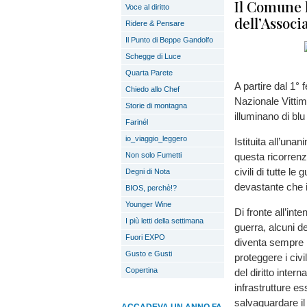
Il Comune h
Voce al diritto
dell’Associ
Ridere & Pensare
Il Punto di Beppe Gandolfo
Schegge di Luce
Quarta Parete
A partire dal 1° 
Chiedo allo Chef
Nazionale Vittime
Storie di montagna
illuminano di blu
Farinél
io_viaggio_leggero
Istituita all’un
Non solo Fumetti
questa ricorren
civili di tutte l
Degni di Nota
devastante che i 
BIOS, perchè!?
Younger Wine
Di fronte all’int
I più letti della settimana
guerra, alcuni de
Fuori EXPO
diventa sempre p
Gusto e Gusti
proteggere i civi
Copertina
del diritto intern
infrastrutture es
salvaguardare il