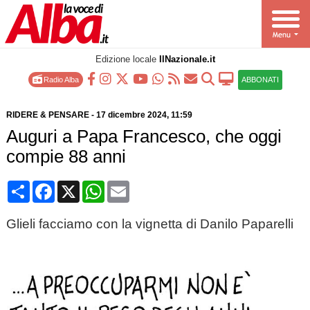
Edizione locale
IlNazionale.it
Radio Alba
ABBONATI
RIDERE & PENSARE
-
17 dicembre 2024
, 11:59
Auguri a Papa Francesco, che oggi
compie 88 anni
Condividi
Facebook
X
WhatsApp
Email
Glieli facciamo con la vignetta di Danilo Paparelli