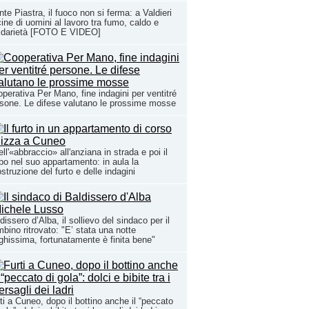
te Piastra, il fuoco non si ferma: a Valdieri
ine di uomini al lavoro tra fumo, caldo e
lidarietà [FOTO E VIDEO]
perativa Per Mano, fine indagini per ventitré
sone. Le difese valutano le prossime mosse
ll'«abbraccio» all'anziana in strada e poi il
po nel suo appartamento: in aula la
ostruzione del furto e delle indagini
dissero d’Alba, il sollievo del sindaco per il
bino ritrovato: "E’ stata una notte
ghissima, fortunatamente è finita bene"
ti a Cuneo, dopo il bottino anche il “peccato