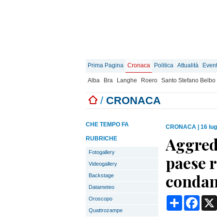
Prima Pagina
Cronaca
Politica
Attualità
Event
Alba
Bra
Langhe
Roero
Santo Stefano Belbo
/
CRONACA
CHE TEMPO FA
CRONACA
|
16 lug
Aggredì
RUBRICHE
Fotogallery
paese 
Videogallery
condan
Backstage
Datameteo
Condividi
Face
Oroscopo
Quattrozampe