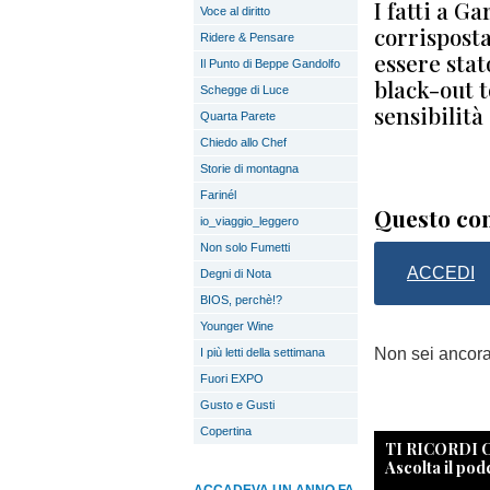
I fatti a Ga
Voce al diritto
corrispost
Ridere & Pensare
essere stat
Il Punto di Beppe Gandolfo
black-out 
Schegge di Luce
sensibilità 
Quarta Parete
Chiedo allo Chef
Storie di montagna
Farinél
Questo con
io_viaggio_leggero
Non solo Fumetti
ACCEDI
Degni di Nota
BIOS, perchè!?
Younger Wine
Non sei ancor
I più letti della settimana
Fuori EXPO
Gusto e Gusti
Copertina
TI RICORDI
Ascolta il pod