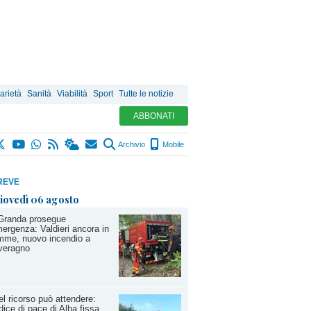
arietà
Sanità
Viabilità
Sport
Tutte le notizie
ABBONATI
Archivio
Mobile
REVE
iovedì 06 agosto
Granda prosegue
mergenza: Valdieri ancora in
mme, nuovo incendio a
veragno
l ricorso può attendere:
dice di pace di Alba fissa