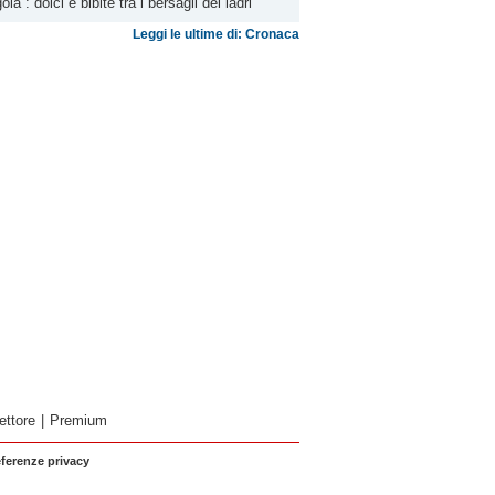
gola”: dolci e bibite tra i bersagli dei ladri
Leggi le ultime di: Cronaca
ettore
|
Premium
eferenze privacy