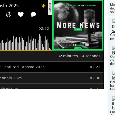
Mon
dec
so
Coo
per
Que
col
ric
Bal
bam
lun
Fur