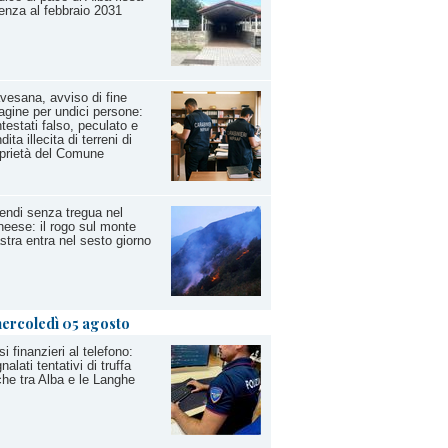
enza al febbraio 2031
vesana, avviso di fine
agine per undici persone:
testati falso, peculato e
dita illecita di terreni di
prietà del Comune
endi senza tregua nel
eese: il rogo sul monte
stra entra nel sesto giorno
ercoledì 05 agosto
si finanzieri al telefono:
nalati tentativi di truffa
he tra Alba e le Langhe