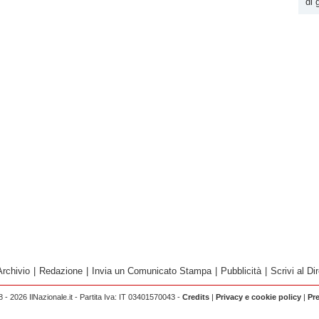
di 
Archivio
|
Redazione
|
Invia un Comunicato Stampa
|
Pubblicità
|
Scrivi al Dir
 - 2026 IlNazionale.it - Partita Iva: IT 03401570043 -
Credits
|
Privacy e cookie policy
|
Pr