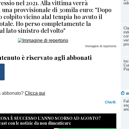
ressio nel 2021. Alla vittima verrà
udi
a una provvisionale di 30mila euro: "Dopo
o colpito vicino alal tempia ho avuto il
totale. Ho perso completamente la
Cla
al lato sinistro del volto"
ind
con
ven
pro
Immagine di repertorio
tenuto è riservato agli abbonati
Inc
Cun
Pia
m
a abbonato?
Clicca qui
Fal
CharB.
seg
anc
 COSA È SUCCESSO L’ANNO SCORSO AD AGOSTO?
cast con le notizie da non dimenticare