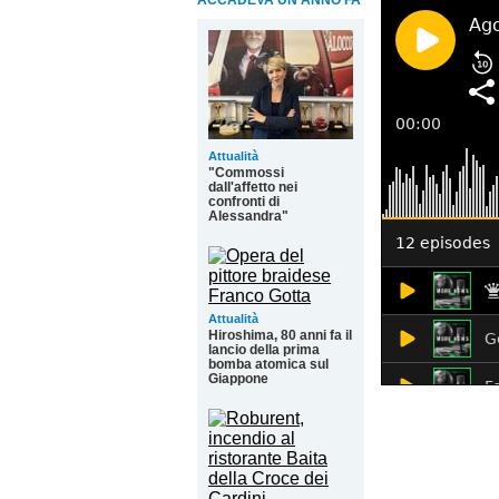
ACCADEVA UN ANNO FA
Attualità
"Commossi
dall'affetto nei
confronti di
Alessandra"
Attualità
Hiroshima, 80 anni fa il
lancio della prima
bomba atomica sul
Giappone