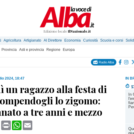
Edizione locale
IlNazionale.it
i
Agricoltura
Artigianato
Al Direttore
Economia
Curiosità
Scuola e corsi
Solid
Provincia
Asti e provincia
Regione
Europa
Radio Alba
lio 2024, 18:47
IN B
 un ragazzo alla festa di
g
In 
rompendogli lo zigomo:
l'e
fia
Pe
nato a tre anni e mezzo
book
X
Print
WhatsApp
Email
Que
giu