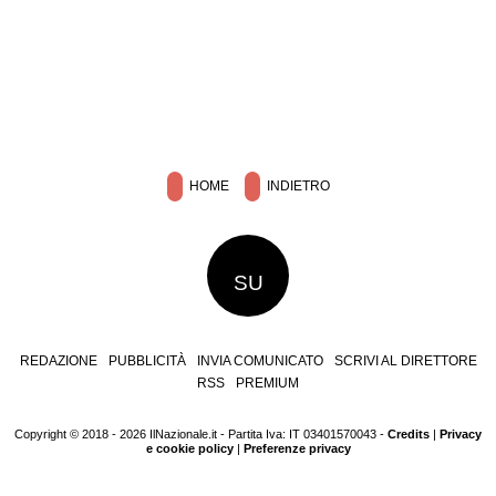
HOME
INDIETRO
SU
REDAZIONE
PUBBLICITÀ
INVIA COMUNICATO
SCRIVI AL DIRETTORE
RSS
PREMIUM
Copyright © 2018 - 2026 IlNazionale.it - Partita Iva: IT 03401570043 -
Credits
|
Privacy
e cookie policy
|
Preferenze privacy