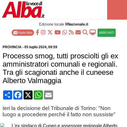
Edizione locale
IlNazionale.it
Radio Alba
ABBONATI
PROVINCIA
-
05 luglio 2024
, 09:59
Processo smog, tutti prosciolti gli ex
amministratori comunali e regionali.
Tra gli scagionati anche il cuneese
Alberto Valmaggia
Condividi
Facebook
X
WhatsApp
Email
Ieri la decisione del Tribunale di Torino: "Non
luogo a procedere perché il fatto non sussiste"