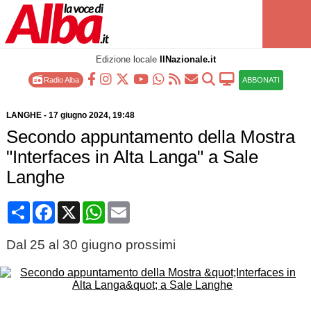
Edizione locale
IlNazionale.it
Radio Alba
ABBONATI
LANGHE
-
17 giugno 2024
, 19:48
Secondo appuntamento della Mostra
"Interfaces in Alta Langa" a Sale
Langhe
Condividi
Facebook
X
WhatsApp
Email
Dal 25 al 30 giugno prossimi