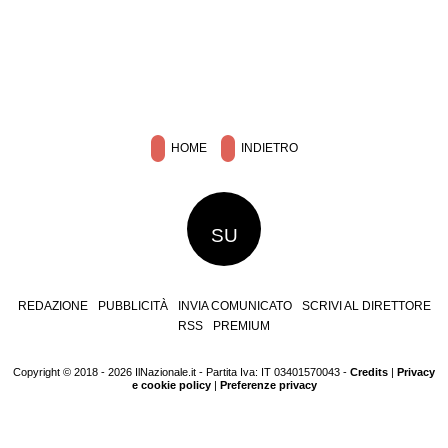
HOME
INDIETRO
SU
REDAZIONE
PUBBLICITÀ
INVIA COMUNICATO
SCRIVI AL DIRETTORE
RSS
PREMIUM
Copyright © 2018 - 2026 IlNazionale.it - Partita Iva: IT 03401570043 -
Credits
|
Privacy
e cookie policy
|
Preferenze privacy