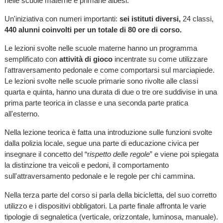
nelle scuole materne e primarie albesi.
Un'iniziativa con numeri importanti:
sei istituti diversi,
24 classi,
440 alunni coinvolti per un totale di 80 ore di corso.
Le lezioni svolte nelle scuole materne hanno un programma
semplificato con
attività di gioco
incentrate su come utilizzare
l'attraversamento pedonale e come comportarsi sul marciapiede.
Le lezioni svolte nelle scuole primarie sono rivolte alle classi
quarta e quinta, hanno una durata di due o tre ore suddivise in una
prima parte teorica in classe e una seconda parte pratica
all'esterno.
Nella lezione teorica è fatta una introduzione sulle funzioni svolte
dalla polizia locale, segue una parte di educazione civica per
insegnare il concetto del “r
ispetto delle regole
” e viene poi spiegata
la distinzione tra veicoli e pedoni, il comportamento
sull'attraversamento pedonale e le regole per chi cammina.
Nella terza parte del corso si parla della bicicletta, del suo corretto
utilizzo e i dispositivi obbligatori. La parte finale affronta le varie
tipologie di segnaletica (verticale, orizzontale, luminosa, manuale).