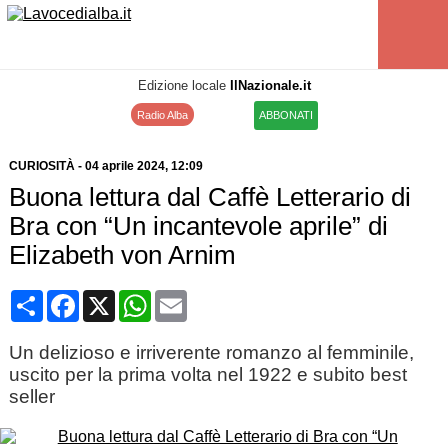
Edizione locale
IlNazionale.it
Radio Alba
ABBONATI
CURIOSITÀ
-
04 aprile 2024
, 12:09
Buona lettura dal Caffè Letterario di
Bra con “Un incantevole aprile” di
Elizabeth von Arnim
Condividi
Facebook
X
WhatsApp
Email
Un delizioso e irriverente romanzo al femminile,
uscito per la prima volta nel 1922 e subito best
seller