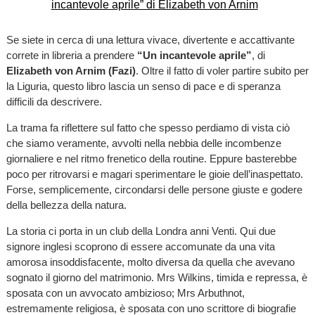
Se siete in cerca di una lettura vivace, divertente e accattivante
correte in libreria a prendere
“Un incantevole aprile”
,
di
Elizabeth von Arnim (Fazi)
. Oltre il fatto di voler partire subito per
la Liguria, questo libro lascia un senso di pace e di speranza
difficili da descrivere.
La trama fa riflettere sul fatto che spesso perdiamo di vista ciò
che siamo veramente, avvolti nella nebbia delle incombenze
giornaliere e nel ritmo frenetico della routine. Eppure basterebbe
poco per ritrovarsi e magari sperimentare le gioie dell’inaspettato.
Forse, semplicemente, circondarsi delle persone giuste e godere
della bellezza della natura.
La storia ci porta in un club della Londra anni Venti. Qui due
signore inglesi scoprono di essere accomunate da una vita
amorosa insoddisfacente, molto diversa da quella che avevano
sognato il giorno del matrimonio. Mrs Wilkins, timida e repressa, è
sposata con un avvocato ambizioso; Mrs Arbuthnot,
estremamente religiosa, è sposata con uno scrittore di biografie