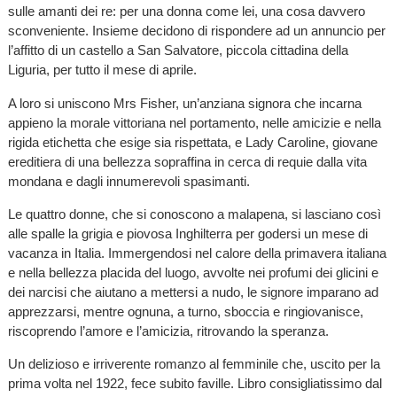
sulle amanti dei re: per una donna come lei, una cosa davvero
sconveniente. Insieme decidono di rispondere ad un annuncio per
l’affitto di un castello a San Salvatore, piccola cittadina della
Liguria, per tutto il mese di aprile.
A loro si uniscono Mrs Fisher, un’anziana signora che incarna
appieno la morale vittoriana nel portamento, nelle amicizie e nella
rigida etichetta che esige sia rispettata, e Lady Caroline, giovane
ereditiera di una bellezza sopraffina in cerca di requie dalla vita
mondana e dagli innumerevoli spasimanti.
Le quattro donne, che si conoscono a malapena, si lasciano così
alle spalle la grigia e piovosa Inghilterra per godersi un mese di
vacanza in Italia. Immergendosi nel calore della primavera italiana
e nella bellezza placida del luogo, avvolte nei profumi dei glicini e
dei narcisi che aiutano a mettersi a nudo, le signore imparano ad
apprezzarsi, mentre ognuna, a turno, sboccia e ringiovanisce,
riscoprendo l’amore e l’amicizia, ritrovando la speranza.
Un delizioso e irriverente romanzo al femminile che, uscito per la
prima volta nel 1922, fece subito faville. Libro consigliatissimo dal