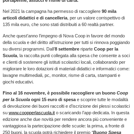
portapenne, astucci e risme di carta.
Nel 2021 la campagna ha permesso di raccogliere
90 mila
articoli didattici e di cancelleria
, per un valore corrispettivo di
135 mila euro, che sono stati distribuiti a 60 realtà partner.
Anche quest’anno l’impegno di Nova Coop in favore del mondo
della scuola e del diritto all’istruzione per tutti si rinnova poggiando
su diversi programmi. Dall’
8 settembre
riparte
Coop per la
Scuola
, la raccolta punti collegata alla spesa che consente a soci
e clienti di sostenere gli istituti scolastici locali, collaborando per
migliorare le loro dotazioni di materiali didattici e informatici come:
lavagne multimediali, pc, monitor, risme di carta, stampanti e
giochi educativi.
Fino al 16 novembre, è possibile raccogliere un buono
Coop
per la Scuola
ogni 15 euro di spesa
e scoprire tutte le modalità
di devoluzione dei buoni raccolti e d’iscrizione dei plessi scolastici
su
www.coopperlascuola.it
o scaricando l’app dedicata. In questa
edizione anche due novità per rendere ancora più conveniente e
vantaggiosa la partecipazione delle scuole: la prima, a fronte di
250 buoni, la scuola potrà richiedere il premio
“
Buono Spesa