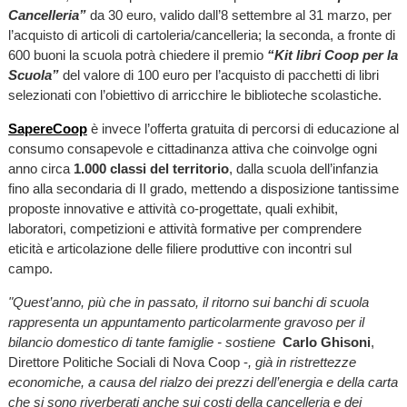
Cancelleria”
da 30 euro, valido dall’8 settembre al 31 marzo, per
l’acquisto di articoli di cartoleria/cancelleria; la seconda, a fronte di
600 buoni la scuola potrà chiedere il premio
“Kit libri Coop per la
Scuola”
del valore di 100 euro per l’acquisto di pacchetti di libri
selezionati con l’obiettivo di arricchire le biblioteche scolastiche.
SapereCoop
è invece l’offerta gratuita di percorsi di educazione al
consumo consapevole e cittadinanza attiva che coinvolge ogni
anno circa
1.000 classi del territorio
, dalla scuola dell’infanzia
fino alla secondaria di II grado, mettendo a disposizione tantissime
proposte innovative e attività co-progettate, quali exhibit,
laboratori, competizioni e attività formative per comprendere
eticità e articolazione delle filiere produttive con incontri sul
campo.
"Quest’anno, più che in passato, il ritorno sui banchi di scuola
rappresenta un appuntamento particolarmente gravoso per il
bilancio domestico di tante famiglie - sostiene
Carlo Ghisoni
,
Direttore Politiche Sociali di Nova Coop -
, già in ristrettezze
economiche, a causa del rialzo dei prezzi dell’energia e della carta
che si sono riverberati anche sui costi della cancelleria e dei