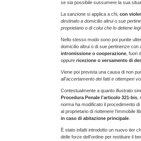
se sia possibile sussumere la sua situa
La sanzione si applica a chi,
con viole
destinato a domicilio altrui o sue pert
proprietario o di colui che lo detiene le
Nello stesso modo sono poi punite ulter
domicilio altrui o di sue pertinenze con ar
intromissione o cooperazione
, fuori
oppure
ricezione o versamento di dena
Viene poi prevista una causa di non punib
all'accertamento dei fatti e ottemperi vo
Contestualmente a quanto illustrato sin
Procedura Penale l’articolo 321-bis
, 
norma ha modificato il procedimento di
al proprietario di riottenere l’immobile
in caso di abitazione principale
.
È stato infatti introdotto un nuovo iter
delle forze dell’ordine per restituire il ben