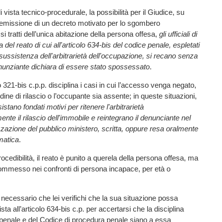
vista tecnico-procedurale, la possibilità per il Giudice, su
l’emissione di un decreto motivato per lo sgombero
si tratti dell’unica abitazione della persona offesa,
gli ufficiali di
 del reato di cui all'articolo 634-bis del codice penale, espletati
a sussistenza dell'arbitrarietà dell'occupazione, si recano senza
denunziante dichiara di essere stato spossessato
.
lo 321-bis c.p.p. disciplina i casi in cui l’accesso venga negato,
ordine di rilascio o l’occupante sia assente; in queste situazioni,
ssistano fondati motivi per ritenere l'arbitrarietà
te il rilascio dell'immobile e reintegrano il denunciante nel
azione del pubblico ministero, scritta, oppure resa oralmente
ematica
.
rocedibilità, il reato è punito a querela della persona offesa, ma
a commesso nei confronti di persona incapace, per età o
 necessario che lei verifichi che la sua situazione possa
sta all’articolo 634-bis c.p. per accertarsi che la disciplina
penale e del Codice di procedura penale siano a essa