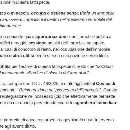
zione in questa fattispecie.
nza o minaccia
,
occupa o detiene senza titolo
un immobile
inenze, ovvero impedisce il rientro nel medesimo immobile del
gittimamente
.
iori condotte quali:
appropriazione
di un immobile adibito a
tifici o raggiri,
cessione
ad altri dell'immobile occupato,
 dai casi di concorso di reato, nell'occupazione dell'immobile
ro o altra utilità
per la stessa occupazione senza titolo.
ilità per l’autore di questa fattispecie di reato che “
collabori
lontariamente all'ordine di rilascio dell'immobile
”.
ora, sempre con il D.L. 48/2025, è stato aggiunto al
Codice di
rubricato: “
Reintegrazione nel possesso dell’immobile
”. Questa
 reintegrazione nel possesso (ciò che effettivamente permette
 libero da occupanti) prevedendo anche lo
sgombero immediato
 che permette di agire con urgenza agevolando così l’intervento
e agli aventi diritto.