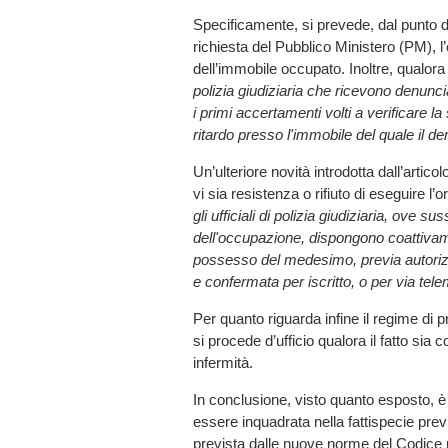
Specificamente, si prevede, dal punto di 
richiesta del Pubblico Ministero (PM), 
dell’immobile occupato. Inoltre, qualora 
polizia giudiziaria che ricevono denuncia
i primi accertamenti volti a verificare l
ritardo presso l'immobile del quale il 
Un’ulteriore novità introdotta dall’artico
vi sia resistenza o rifiuto di eseguire l’
gli ufficiali di polizia giudiziaria, ove su
dell'occupazione, dispongono coattivamen
possesso del medesimo, previa autorizz
e confermata per iscritto, o per via tel
Per quanto riguarda infine il regime di p
si procede d’ufficio qualora il fatto si
infermità.
In conclusione, visto quanto esposto, è
essere inquadrata nella fattispecie previ
prevista dalle nuove norme del Codice 