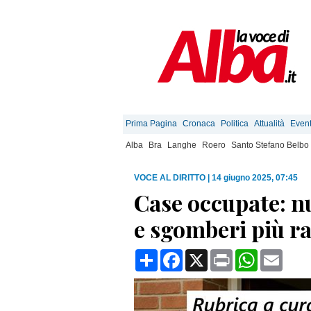
Prima Pagina
Cronaca
Politica
Attualità
Event
Alba
Bra
Langhe
Roero
Santo Stefano Belbo
VOCE AL DIRITTO
|
14 giugno 2025, 07:45
Case occupate: nu
e sgomberi più ra
Condividi
Facebook
X
Print
WhatsApp
Email