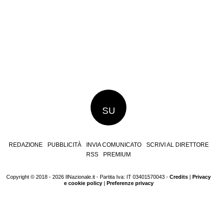
SU
REDAZIONE
PUBBLICITÀ
INVIA COMUNICATO
SCRIVI AL DIRETTORE
RSS
PREMIUM
Copyright © 2018 - 2026 IlNazionale.it - Partita Iva: IT 03401570043 -
Credits
|
Privacy
e cookie policy
|
Preferenze privacy